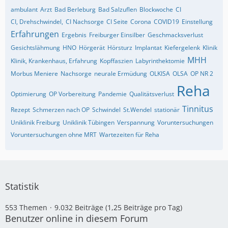
ambulant
Arzt
Bad Berleburg
Bad Salzuflen
Blockwoche
CI
CI, Drehschwindel,
CI Nachsorge
CI Seite
Corona
COVID19
Einstellung
Erfahrungen
Ergebnis
Freiburger Einsilber
Geschmacksverlust
Gesichtslähmung
HNO
Hörgerät
Hörsturz
Implantat
Kiefergelenk
Klinik
MHH
Klinik, Krankenhaus, Erfahrung
Kopffaszien
Labyrinthektomie
Morbus Meniere
Nachsorge
neurale Ermüdung
OLKISA
OLSA
OP NR 2
Reha
Optimierung
OP Vorbereitung
Pandemie
Qualitätsverlust
Tinnitus
Rezept
Schmerzen nach OP
Schwindel
St.Wendel
stationär
Uniklinik Freiburg
Uniklinik Tübingen
Verspannung
Voruntersuchungen
Voruntersuchungen ohne MRT
Wartezeiten für Reha
Statistik
553 Themen
9.032 Beiträge (1,25 Beiträge pro Tag)
Benutzer online in diesem Forum