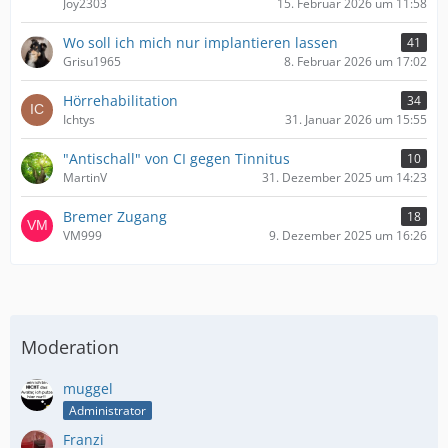
Joy2303
15. Februar 2026 um 11:58
Wo soll ich mich nur implantieren lassen
41
Grisu1965
8. Februar 2026 um 17:02
Hörrehabilitation
34
Ichtys
31. Januar 2026 um 15:55
"Antischall" von CI gegen Tinnitus
10
MartinV
31. Dezember 2025 um 14:23
Bremer Zugang
18
VM999
9. Dezember 2025 um 16:26
Moderation
muggel
Administrator
Franzi