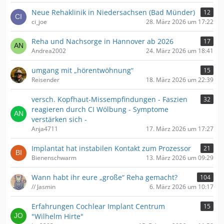
Neue Rehaklinik in Niedersachsen (Bad Münder)
12
ci_joe
28. März 2026 um 17:22
Reha und Nachsorge in Hannover ab 2026
17
Andrea2002
24. März 2026 um 18:41
umgang mit „hörentwöhnung“
15
Reisender
18. März 2026 um 22:39
versch. Kopfhaut-Missempfindungen - Faszien
32
reagieren durch CI Wölbung - Symptome
verstärken sich -
Anja4711
17. März 2026 um 17:27
Implantat hat instabilen Kontakt zum Prozessor
21
Bienenschwarm
13. März 2026 um 09:29
Wann habt ihr eure „große“ Reha gemacht?
104
// Jasmin
6. März 2026 um 10:17
Erfahrungen Cochlear Implant Centrum
15
"Wilhelm Hirte"