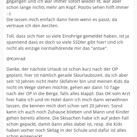
gegangen und ich war immer sofort wieder fit, war aber
schon lange nichts mehr am Kopf. Positiv sehen hilft immer
:-).
Die lassen mich einfach dann heim wenn es passt, da
vertraue ich den Aerzten.
Toll, dass sich hier so viele Einohrige gemeldet haben, ist ja
spannend dass es doch so viele SSDler gibt hier! Und ich
nicht als einzige normalhörende mir das "antue".
@Konrad
Danke, der nächste Urlaub ist schon kurz nach der OP
geplant, hier ist nämlich gerade Skiurlaubszeit, da ich aber
seit 10 Jahren nicht mehr Skifahrer bin und meinen Kids da
nicht im Wege stehen möchte, gehen wir dann 10 Tage
nach der OP in die Berge, falls alles klappt. Das OK vom Arzt
hier habe ich und im Hotel dann ich mich dann verwöhnen
lassen, die kennen mich dort schon seit 20 Jahren. Sonst
kann ich auch noch Zuhause blieben und Mann und Kinder
gehen bereits alleine. Die Skisachen habe ich auf jeden Fall
schon gepackt, damit dann alles dabei ist, resp. die Kids
haben vorher noch Skitag in der Schule und dafür ist alles
schon eingepackt.