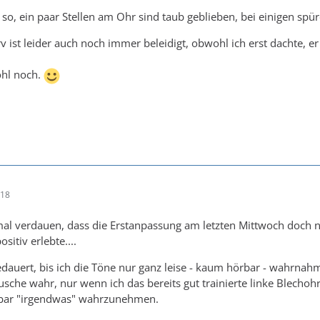
h so, ein paar Stellen am Ohr sind taub geblieben, bei einigen spü
ist leider auch noch immer beleidigt, obwohl ich erst dachte, er 
hl noch.
:18
 mal verdauen, dass die Erstanpassung am letzten Mittwoch doch ni
sitiv erlebte....
edauert, bis ich die Töne nur ganz leise - kaum hörbar - wahrna
usche wahr, nur wenn ich das bereits gut trainierte linke Blechohr
bar "irgendwas" wahrzunehmen.