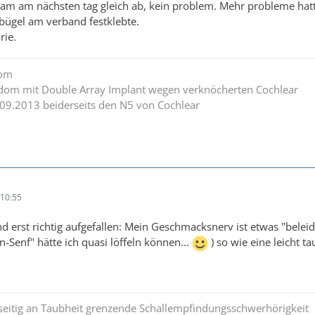
m am nächsten tag gleich ab, kein problem. Mehr probleme hatte
 bügel am verband festklebte.
rie.
dom
edom mit Double Array Implant wegen verknöcherten Cochlear
.09.2013 beiderseits den N5 von Cochlear
10:55
d erst richtig aufgefallen: Mein Geschmacksnerv ist etwas "beleidi
-Senf" hätte ich quasi löffeln können...
) so wie eine leicht t
seitig an Taubheit grenzende Schallempfindungsschwerhörigkeit