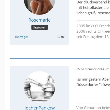
Der druckverband ka
mit heftpflaster die
lieben gruß, rosema
Rosemarie
2005 links CI Free
Urgestein
2006 rechts CI Fre
seit Freitag dem 13
Beiträge
1.256
15. September 2014 um 
Iss mir gestern Aben
Düsseldorfer "Löwen
JochenPankow
Von Geburt an beid