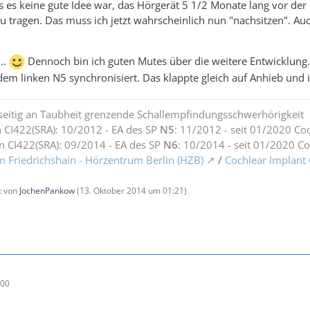
ass es keine gute Idee war, das Hörgerät 5 1/2 Monate lang vor d
u tragen. Das muss ich jetzt wahrscheinlich nun "nachsitzen". 
...
Dennoch bin ich guten Mutes über die weitere Entwicklung
m linken N5 synchronisiert. Das klappte gleich auf Anhieb und 
seitig an Taubheit grenzende Schallempfindungsschwerhörigkeit
 CI422(SRA): 10/2012 - EA des SP
N5
: 11/2012 - seit 01/2020 Co
n CI422(SRA): 09/2014 - EA des SP
N6
: 10/2014 - seit 01/2020 C
m Friedrichshain - Hörzentrum Berlin (HZB)
/
Cochlear Implant
zt von
JochenPankow
(
13. Oktober 2014 um 01:21
)
:00