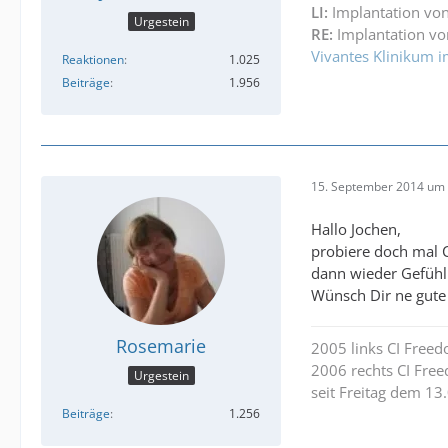
LI:
Implantation von
Urgestein
RE:
Implantation vo
Vivantes Klinikum i
Reaktionen
1.025
Beiträge
1.956
15. September 2014 um 
Hallo Jochen,
probiere doch mal C
dann wieder Gefühl. 
Wünsch Dir ne gute 
Rosemarie
2005 links CI Free
2006 rechts CI Fre
Urgestein
seit Freitag dem 13
Beiträge
1.256