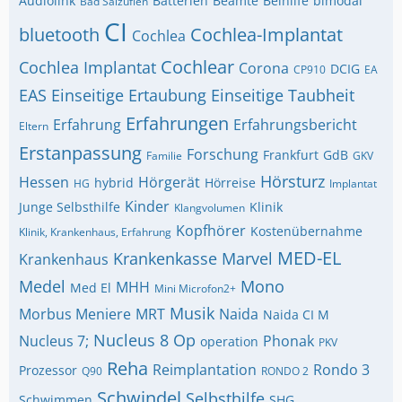
Audiolink
Batterien
Beamte
Beihilfe
bimodal
Bad Salzuflen
CI
bluetooth
Cochlea-Implantat
Cochlea
Cochlear
Cochlea Implantat
Corona
DCIG
CP910
EA
EAS
Einseitige Ertaubung
Einseitige Taubheit
Erfahrungen
Erfahrung
Erfahrungsbericht
Eltern
Erstanpassung
Forschung
Frankfurt
GdB
Familie
GKV
Hörsturz
Hessen
Hörgerät
hybrid
Hörreise
HG
Implantat
Kinder
Junge Selbsthilfe
Klinik
Klangvolumen
Kopfhörer
Kostenübernahme
Klinik, Krankenhaus, Erfahrung
MED-EL
Krankenkasse
Marvel
Krankenhaus
Medel
Mono
MHH
Med El
Mini Microfon2+
Musik
Morbus Meniere
MRT
Naida
Naida CI M
Nucleus 8
Op
Nucleus 7;
Phonak
operation
PKV
Reha
Reimplantation
Rondo 3
Prozessor
Q90
RONDO 2
Schwindel
Selbsthilfe
Schwimmen
SHG