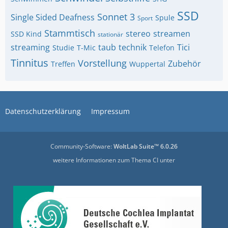
SSD
Sonnet 3
Single Sided Deafness
Spule
Sport
Stammtisch
stereo
streamen
SSD Kind
stationär
streaming
taub
technik
Tici
Studie
T-Mic
Telefon
Tinnitus
Vorstellung
Zubehör
Treffen
Wuppertal
Datenschutzerklärung
Impressum
Community-Software:
WoltLab Suite™ 6.0.26
weitere Informationen zum Thema CI unter