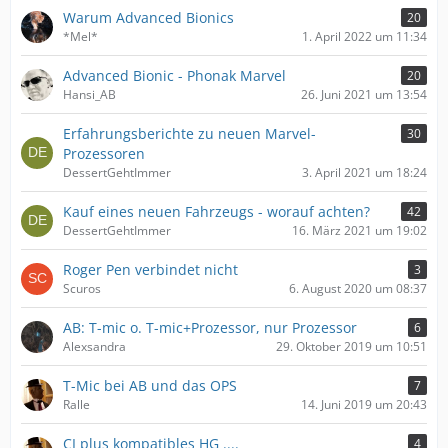
Warum Advanced Bionics
20
*Mel*
1. April 2022 um 11:34
Advanced Bionic - Phonak Marvel
20
Hansi_AB
26. Juni 2021 um 13:54
Erfahrungsberichte zu neuen Marvel-
30
Prozessoren
DessertGehtImmer
3. April 2021 um 18:24
Kauf eines neuen Fahrzeugs - worauf achten?
42
DessertGehtImmer
16. März 2021 um 19:02
Roger Pen verbindet nicht
3
Scuros
6. August 2020 um 08:37
AB: T-mic o. T-mic+Prozessor, nur Prozessor
6
Alexsandra
29. Oktober 2019 um 10:51
T-Mic bei AB und das OPS
7
Ralle
14. Juni 2019 um 20:43
CI plus kompatibles HG ....
4