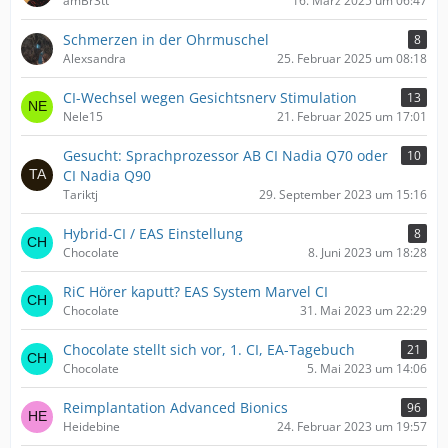
amBr3tt
16. März 2025 um 06:47
Schmerzen in der Ohrmuschel
8
Alexsandra
25. Februar 2025 um 08:18
CI-Wechsel wegen Gesichtsnerv Stimulation
13
Nele15
21. Februar 2025 um 17:01
Gesucht: Sprachprozessor AB CI Nadia Q70 oder
10
CI Nadia Q90
Tariktj
29. September 2023 um 15:16
Hybrid-CI / EAS Einstellung
8
Chocolate
8. Juni 2023 um 18:28
RiC Hörer kaputt? EAS System Marvel CI
Chocolate
31. Mai 2023 um 22:29
Chocolate stellt sich vor, 1. CI, EA-Tagebuch
21
Chocolate
5. Mai 2023 um 14:06
Reimplantation Advanced Bionics
96
Heidebine
24. Februar 2023 um 19:57