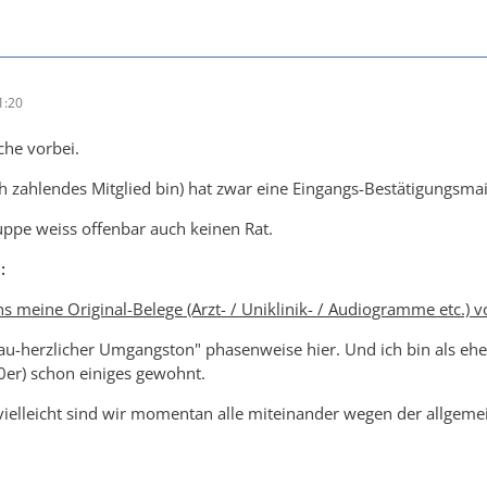
1:20
oche vorbei.
h zahlendes Mitglied bin) hat zwar eine Eingangs-Bestätigungsmail
uppe weiss offenbar auch keinen Rat.
:
ns meine Original-Belege (Arzt- / Uniklinik- / Audiogramme etc.
rau-herzlicher Umgangston" phasenweise hier. Und ich bin als e
90er) schon einiges gewohnt.
 vielleicht sind wir momentan alle miteinander wegen der allgemei