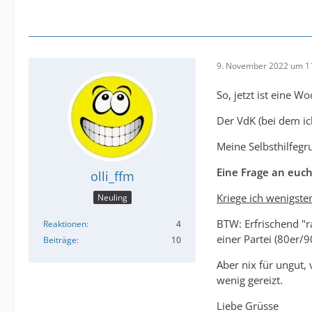
9. November 2022 um 1
So, jetzt ist eine W
Der VdK (bei dem ic
Meine Selbsthilfegr
Eine Frage an euch
olli_ffm
Kriege ich wenigste
Neuling
BTW: Erfrischend "
Reaktionen
4
einer Partei (80er/
Beiträge
10
Aber nix für ungut,
wenig gereizt.
Liebe Grüsse