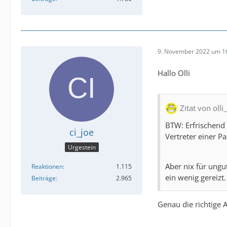
9. November 2022 um 1
Hallo Olli
Zitat von olli
BTW: Erfrischend
ci_joe
Vertreter einer P
Urgestein
Aber nix für ungu
Reaktionen
1.115
ein wenig gereizt.
Beiträge
2.965
Genau die richtige 