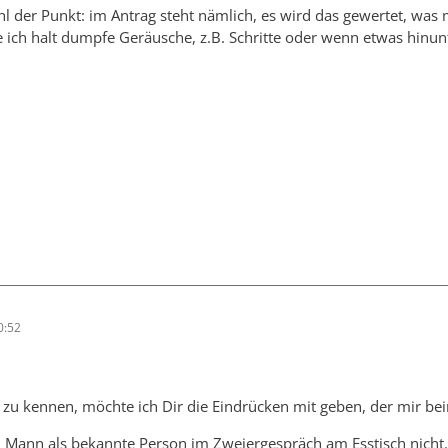
hl der Punkt: im Antrag steht nämlich, es wird das gewertet, wa
 ich halt dumpfe Geräusche, z.B. Schritte oder wenn etwas hinunte
0:52
u kennen, möchte ich Dir die Eindrücken mit geben, der mir beim
 Mann als bekannte Person im Zweiergespräch am Esstisch nicht.