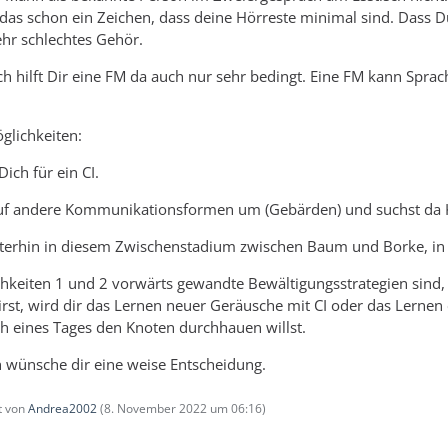
t das schon ein Zeichen, dass deine Hörreste minimal sind. Dass D
sehr schlechtes Gehör.
 hilft Dir eine FM da auch nur sehr bedingt. Eine FM kann Sprac
glichkeiten:
Dich für ein CI.
h auf andere Kommunikationsformen um (Gebärden) und suchst da 
eiterhin in diesem Zwischenstadium zwischen Baum und Borke, in 
hkeiten 1 und 2 vorwärts gewandte Bewältigungsstrategien sind,
irst, wird dir das Lernen neuer Geräusche mit CI oder das Lern
h eines Tages den Knoten durchhauen willst.
ch wünsche dir eine weise Entscheidung.
zt von
Andrea2002
(
8. November 2022 um 06:16
)