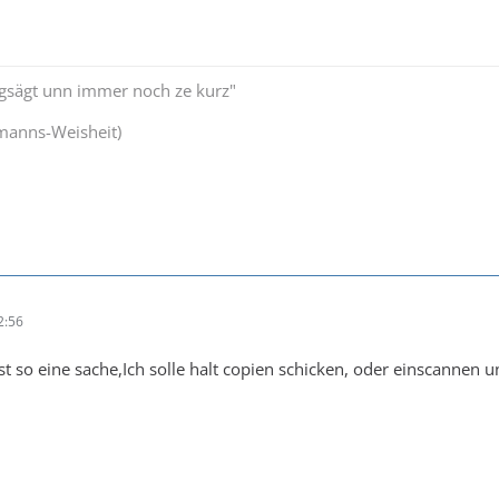
bgsägt unn immer noch ze kurz"
manns-Weisheit)
2:56
st so eine sache,Ich solle halt copien schicken, oder einscannen u