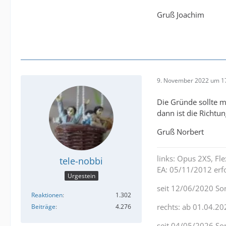
Gruß Joachim
9. November 2022 um 1
Die Gründe sollte m
dann ist die Richtu
Gruß Norbert
links: Opus 2XS, F
tele-nobbi
EA: 05/11/2012 erfo
Urgestein
seit 12/06/2020 So
Reaktionen
1.302
rechts: ab 01.04.20
Beiträge
4.276
seit 04/05/2026 So