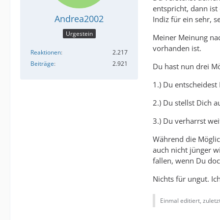
entspricht, dann is
Andrea2002
Indiz für ein sehr, 
Urgestein
Meiner Meinung nach
vorhanden ist.
Reaktionen
2.217
Beiträge
2.921
Du hast nun drei Mö
1.) Du entscheidest 
2.) Du stellst Dic
3.) Du verharrst w
Während die Möglic
auch nicht jünger w
fallen, wenn Du doc
Nichts für ungut. I
Einmal editiert, zulet