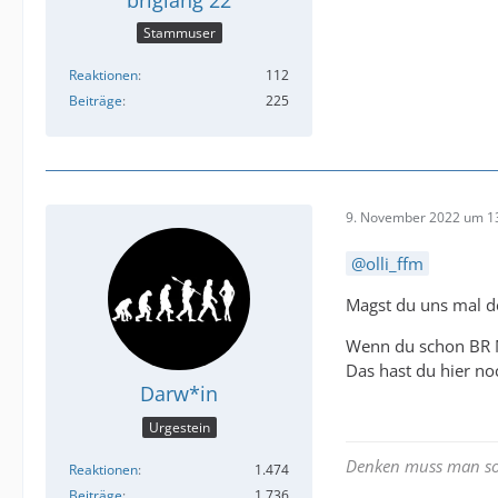
Stammuser
Reaktionen
112
Beiträge
225
9. November 2022 um 1
olli_ffm
Magst du uns mal de
Wenn du schon BR Mi
Das hast du hier no
Darw*in
Urgestein
Denken muss man sow
Reaktionen
1.474
Beiträge
1.736