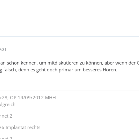
7:21
an schon kennen, um mitdiskutieren zu können, aber wenn der GD
ng falsch, denn es geht doch primär um besseres Hören.
lex28; OP 14/09/2012 MHH
lgreich
nnet 2
26 Implantat rechts
nnet 3