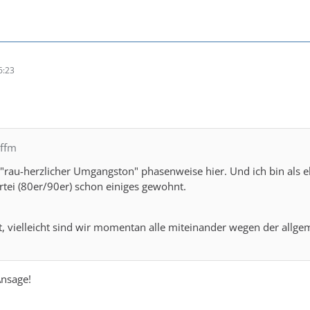
6:23
_ffm
 "rau-herzlicher Umgangston" phasenweise hier. Und ich bin als
artei (80er/90er) schon einiges gewohnt.
t, vielleicht sind wir momentan alle miteinander wegen der allge
Ansage!