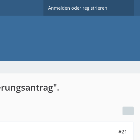
Anmelden oder registrieren
erungsantrag".
#21