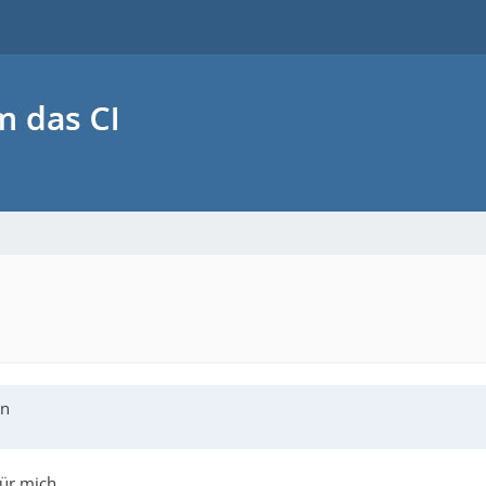
rn
für mich.