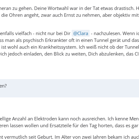
 heran zu gehen. Deine Wortwahl war in der Tat etwas drastisch.
s die Ohren angeht, zwar auch Ernst zu nehmen, aber objektiv mi
enfalls vielfach - nicht nur bei Dir
Clara
- nachzulesen. Wenn ich
ass man als psychisch Erkrankter oft in einen Tunnel gerät und 
ist wohl auch ein Krankheitssystem. Ich weiß nicht ob der Tunnel
 jedoch einladen, den Blick zu weiten, Dich abzulenken, das CI m
ren?
nstellige Anzahl an Elektroden kann noch ausreichen. Ich kenne M
ren lassen wollen und Ersatzteile für den Tag horten, dass es gar
 vermutlich seit Geburt. Im Alter von zwei Jahren bekam ich auc