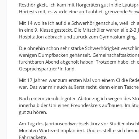
Resthörigkeit. Ich kam mit Hörgeräten gut in die Lautsp
Hörtests mit, es wurde eine an Taubheit grenzende Schw
Mit 14 wollte ich auf die Schwerhörigenschule, weil i
in eine 9. Klasse gesteckt. Die Mitschüler waren alle 2-3
Hospitation abbrach und zurück zum Gymnasium ging.
Die ohnehin schon sehr starke Schwerhörigkeit verschli
wenigen Dumpfbacken gehänselt. Gemeinschaftsaktionen
furchtbaren Abend abgeholt haben. Trotzdem habe ich e
Gesprächspartner*in fand.
Mit 17 Jahren war zum ersten Mal von einem CI die Rede
war. Das war mir auch äußerst recht, denn einen Taschen
Nach einem ziemlich guten Abitur zog ich wegen des St
innerhalb der Uni einen Freundeskreis aufbauen. Im Stu
gut zu hören.
Am Tag des Jahrtausendwechsels kurz vor Studienabschl
Monaten Wartezeit implantiert. Und es stellte sich herau
Fahrradkette.