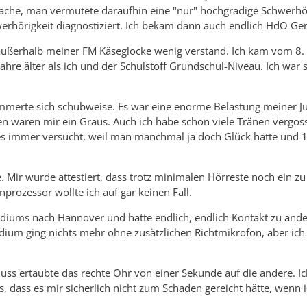
rache, man vermutete daraufhin eine "nur" hochgradige Schwerhöri
erhörigkeit diagnostiziert. Ich bekam dann auch endlich HdO Ger
ch außerhalb meiner FM Käseglocke wenig verstand. Ich kam vom 
 Jahre älter als ich und der Schulstoff Grundschul-Niveau. Ich war
mmerte sich schubweise. Es war eine enorme Belastung meiner Jug
 waren mir ein Graus. Auch ich habe schon viele Tränen vergo
s immer versucht, weil man manchmal ja doch Glück hatte und 1:
. Mir wurde attestiert, dass trotz minimalen Hörreste noch ein z
prozessor wollte ich auf gar keinen Fall.
udiums nach Hannover und hatte endlich, endlich Kontakt zu an
dium ging nichts mehr ohne zusätzlichen Richtmikrofon, aber ich
uss ertaubte das rechte Ohr von einer Sekunde auf die andere.
s, dass es mir sicherlich nicht zum Schaden gereicht hätte, wenn 