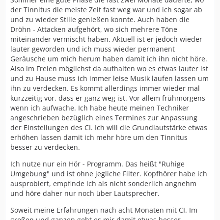
der Tinnitus die meiste Zeit fast weg war und ich sogar ab
und zu wieder Stille genießen konnte. Auch haben die
Dröhn - Attacken aufgehört, wo sich mehrere Töne
miteinander vermischt haben. Aktuell ist er jedoch wieder
lauter geworden und ich muss wieder permanent
Geräusche um mich herum haben damit ich ihn nicht höre.
Also im Freien möglichst da aufhalten wo es etwas lauter ist
und zu Hause muss ich immer leise Musik laufen lassen um
ihn zu verdecken. Es kommt allerdings immer wieder mal
kurzzeitig vor, dass er ganz weg ist. Vor allem frühmorgens
wenn ich aufwache. Ich habe heute meinen Techniker
angeschrieben bezüglich eines Termines zur Anpassung
der Einstellungen des CI. Ich will die Grundlautstärke etwas
erhöhen lassen damit ich mehr höre um den Tinnitus
besser zu verdecken.
Ich nutze nur ein Hör - Programm. Das heißt "Ruhige
Umgebung" und ist ohne jegliche Filter. Kopfhörer habe ich
ausprobiert, empfinde ich als nicht sonderlich angnehm
und höre daher nur noch über Lautsprecher.
Soweit meine Erfahrungen nach acht Monaten mit CI. Im
großen und ganzen geht es mir damit etwas besser.