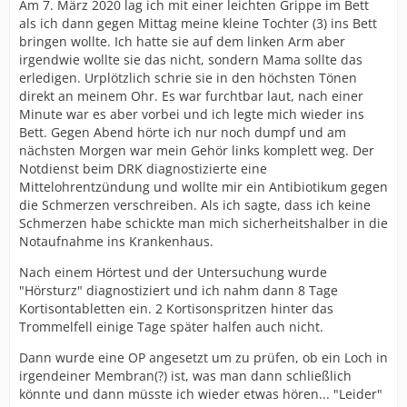
Am 7. März 2020 lag ich mit einer leichten Grippe im Bett
als ich dann gegen Mittag meine kleine Tochter (3) ins Bett
bringen wollte. Ich hatte sie auf dem linken Arm aber
irgendwie wollte sie das nicht, sondern Mama sollte das
erledigen. Urplötzlich schrie sie in den höchsten Tönen
direkt an meinem Ohr. Es war furchtbar laut, nach einer
Minute war es aber vorbei und ich legte mich wieder ins
Bett. Gegen Abend hörte ich nur noch dumpf und am
nächsten Morgen war mein Gehör links komplett weg. Der
Notdienst beim DRK diagnostizierte eine
Mittelohrentzündung und wollte mir ein Antibiotikum gegen
die Schmerzen verschreiben. Als ich sagte, dass ich keine
Schmerzen habe schickte man mich sicherheitshalber in die
Notaufnahme ins Krankenhaus.
Nach einem Hörtest und der Untersuchung wurde
"Hörsturz" diagnostiziert und ich nahm dann 8 Tage
Kortisontabletten ein. 2 Kortisonspritzen hinter das
Trommelfell einige Tage später halfen auch nicht.
Dann wurde eine OP angesetzt um zu prüfen, ob ein Loch in
irgendeiner Membran(?) ist, was man dann schließlich
könnte und dann müsste ich wieder etwas hören... "Leider"