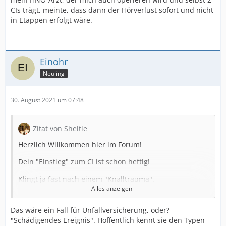
CIs trägt, meinte, dass dann der Hörverlust sofort und nicht
in Etappen erfolgt wäre.
Einohr
Neuling
30. August 2021 um 07:48
Zitat von Sheltie
Herzlich Willkommen hier im Forum!
Dein "Einstieg" zum CI ist schon heftig!
Klingt ja fast nach einem "Knalltrauma".
Alles anzeigen
Ich hab bei der letzten Nachsorge eine normalhörende
Frau kennengelernt, die auch gerade erst ihren CI
Das wäre ein Fall für Unfallversicherung, oder?
bekommen hatte. Sie erzählte mir, daß sie ganz
"Schädigendes Ereignis". Hoffentlich kennt sie den Typen