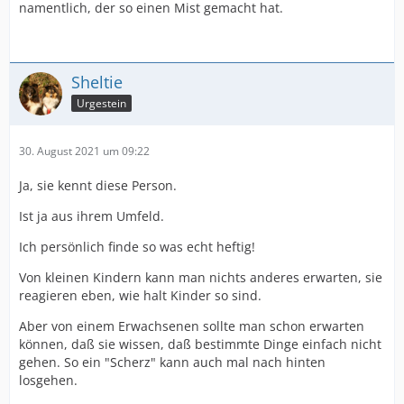
plötzlich ertaubt ist, weil eine andere Person es wohl
namentlich, der so einen Mist gemacht hat.
lustig fand, auf zwei Fingern zu pfeifen, sehr laut, und
zwar direkt in das Ohr von der besagten Frau.
Zack, Bumm - Gehör auf dieser Seite weg.
Sheltie
Urgestein
Ich drücke Dir die Daumen, daß Dein Leben nun mit
einem CI nun deutlich besser wird!
30. August 2021 um 09:22
Ja, sie kennt diese Person.
Ist ja aus ihrem Umfeld.
Ich persönlich finde so was echt heftig!
Von kleinen Kindern kann man nichts anderes erwarten, sie
reagieren eben, wie halt Kinder so sind.
Aber von einem Erwachsenen sollte man schon erwarten
können, daß sie wissen, daß bestimmte Dinge einfach nicht
gehen. So ein "Scherz" kann auch mal nach hinten
losgehen.