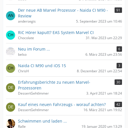
Der neue AB Marvel Prozessor​ - Naida CI M90 -
91
Review
andersegis
5. September 2023 um 10:46
RiC Hörer kaputt? EAS System Marvel CI
Chocolate
31. Mai 2023 um 22:29
Neu im Forum ...
6
belso
6. März 2023 um 23:56
Naida CI M90 und iOS 15
3
ChrisH
8. Dezember 2021 um 22:54
Erfahrungsberichte zu neuen Marvel-
30
Prozessoren
DessertGehtImmer
3. April 2021 um 18:24
Kauf eines neuen Fahrzeugs - worauf achten?
42
DessertGehtImmer
16. März 2021 um 19:02
Schwimmen und laden ...
Ralle
19. Januar 2020 um 13:29