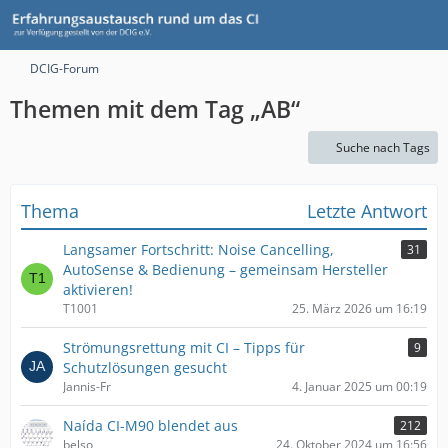
DCIG-Forum
Themen mit dem Tag „AB“
Suche nach Tags
Thema
Letzte Antwort
Langsamer Fortschritt: Noise Cancelling,
31
AutoSense & Bedienung – gemeinsam Hersteller
aktivieren!
T1001
25. März 2026 um 16:19
Strömungsrettung mit CI – Tipps für
9
Schutzlösungen gesucht
Jannis-Fr
4. Januar 2025 um 00:19
Naída CI-M90 blendet aus
212
belso
24. Oktober 2024 um 16:56