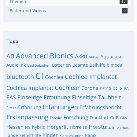
Themen
15
Bilder und Videos
0
Tags
Advanced Bionics
AB
Akku
Aquacase
Akkus
Audiolink
Batterien
Beamte
Beihilfe
bimodal
Bad Salzuflen
CI
bluetooth
Cochlea-Implantat
Cochlea
Cochlear
Cochlea Implantat
Corona
DCIG
CP910
EA
EAS
Einseitige Ertaubung
Einseitige Taubheit
Erfahrungen
Erfahrung
Erfahrungsbericht
Eltern
Erstanpassung
Forschung
Frankfurt
GdB
Familie
GKV
Hörsturz
Hessen
Hörgerät
hybrid
Hörreise
HG
Implantat
Kinder
Junge Selbsthilfe
Klinik
Klangvolumen