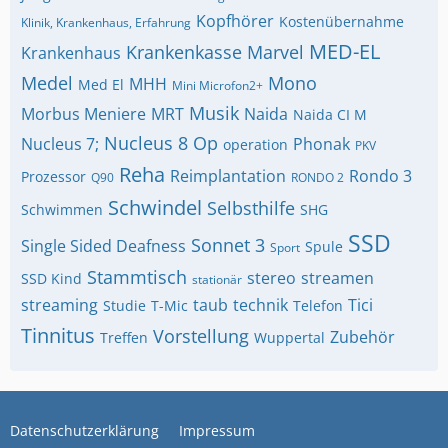
Kopfhörer
Kostenübernahme
Klinik, Krankenhaus, Erfahrung
MED-EL
Krankenkasse
Marvel
Krankenhaus
Medel
Mono
MHH
Med El
Mini Microfon2+
Musik
Morbus Meniere
MRT
Naida
Naida CI M
Nucleus 8
Op
Nucleus 7;
Phonak
operation
PKV
Reha
Reimplantation
Rondo 3
Prozessor
Q90
RONDO 2
Schwindel
Selbsthilfe
Schwimmen
SHG
SSD
Sonnet 3
Single Sided Deafness
Spule
Sport
Stammtisch
stereo
streamen
SSD Kind
stationär
streaming
taub
technik
Tici
Studie
T-Mic
Telefon
Tinnitus
Vorstellung
Zubehör
Treffen
Wuppertal
Datenschutzerklärung
Impressum