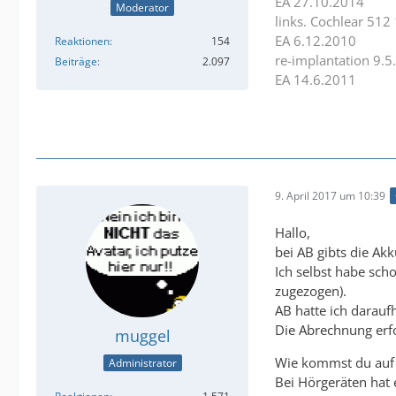
EA 27.10.2014
Moderator
links. Cochlear 512
EA 6.12.2010
Reaktionen
154
re-implantation 9.5
Beiträge
2.097
EA 14.6.2011
9. April 2017 um 10:39
Hallo,
bei AB gibts die Akk
Ich selbst habe sch
zugezogen).
AB hatte ich darauf
Die Abrechnung erfo
muggel
Wie kommst du auf 5
Administrator
Bei Hörgeräten hat 