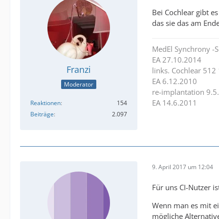
Bei Cochlear gibt e
das sie das am Ende
MedEl Synchrony -S
EA 27.10.2014
Franzi
links. Cochlear 512
EA 6.12.2010
Moderator
re-implantation 9.5
EA 14.6.2011
Reaktionen
154
Beiträge
2.097
9. April 2017 um 12:04
Für uns CI-Nutzer i
Wenn man es mit ein
mögliche Alternati