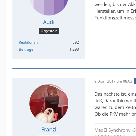
werden, bis der Akk
Hersteller, um in E
Funktionszeit messb
Audi
Urgestein
Reaktionen
592
Beiträge
1.293
9. April 2017 um 08:02
Das nächste ist, ei
ließ, daraufhin wol
waren zu dem Zeitpu
Ob die PKV mehr pr
Franzi
MedEl Synchrony -S