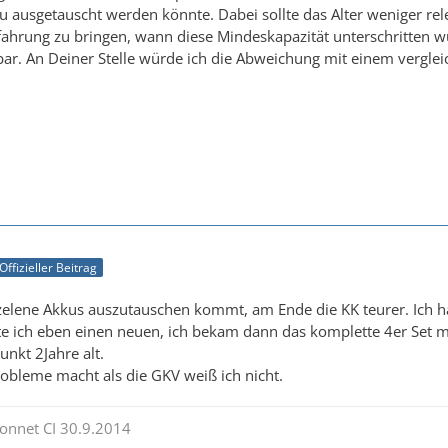
u ausgetauscht werden könnte. Dabei sollte das Alter weniger re
rfahrung zu bringen, wann diese Mindeskapazität unterschritten w
ar. An Deiner Stelle würde ich die Abweichung mit einem vergle
Offizieller Beitrag
nzelene Akkus auszutauschen kommt, am Ende die KK teurer. Ich h
lte ich eben einen neuen, ich bekam dann das komplette 4er Set mi
nkt 2Jahre alt.
obleme macht als die GKV weiß ich nicht.
onnet CI 30.9.2014