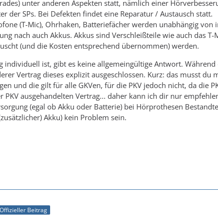
rades) unter anderen Aspekten statt, nämlich einer Hörverbesser
r der SPs. Bei Defekten findet eine Reparatur / Austausch statt.
rofone (T-Mic), Ohrhaken, Batteriefächer werden unabhängig von 
ng nach auch Akkus. Akkus sind Verschleißteile wie auch das T-Mi
tauscht (und die Kosten entsprechend übernommen) werden.
 individuell ist, gibt es keine allgemeingültige Antwort. Während
erer Vertrag dieses explizit ausgeschlossen. Kurz: das musst du m
en und die gilt für alle GKVen, für die PKV jedoch nicht, da die P
r PKV ausgehandelten Vertrag... daher kann ich dir nur empfehl
sorgung (egal ob Akku oder Batterie) bei Hörprothesen Bestandteil
zusätzlicher) Akku) kein Problem sein.
Offizieller Beitrag