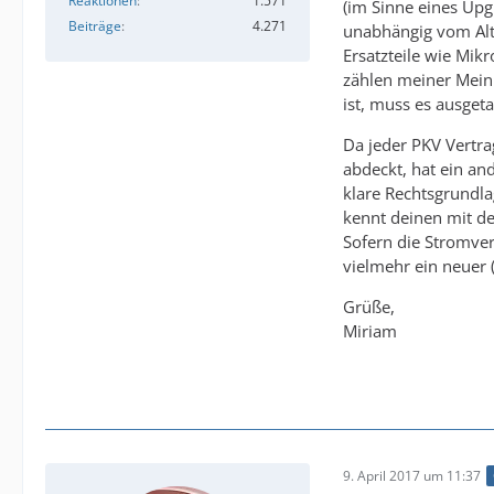
Reaktionen
1.571
(im Sinne eines Upg
Beiträge
4.271
unabhängig vom Alte
Ersatzteile wie Mik
zählen meiner Meinu
ist, muss es ausge
Da jeder PKV Vertrag
abdeckt, hat ein and
klare Rechtsgrundlag
kennt deinen mit de
Sofern die Stromver
vielmehr ein neuer (
Grüße,
Miriam
9. April 2017 um 11:37