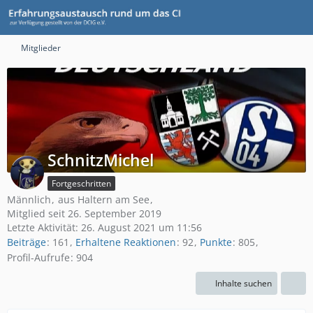
Mitglieder
SchnitzMichel
Fortgeschritten
Männlich
aus Haltern am See
Mitglied seit 26. September 2019
Letzte Aktivität:
26. August 2021 um 11:56
Beiträge
161
Erhaltene Reaktionen
92
Punkte
805
Profil-Aufrufe
904
Inhalte suchen