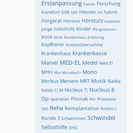
Erstanpassung
Forschung
Familie
Hessen
Frankfurt
GdB
hybrid
GKV
HG
Hörsturz
Hörgerät
Hörreise
Implantat
Kinder
Junge Selbsthilfe
Klangvolumen
Klinik
Klinik, Krankenhaus, Erfahrung
Kopfhörer
Kostenübernahme
Krankenkasse
Krankenhaus
MED-EL
Marvel
Medel
Med El
Mono
MHH
Mini Microfon2+
Musik
Morbus Meniere
MRT
Naida
Nucleus 8
Nucleus 7;
Naida CI M
Op
Phonak
operation
Prozessor
PKV
Reha
Reimplantation
Q90
RONDO 2
Schwindel
Rondo 3
Schwimmen
Selbsthilfe
SHG