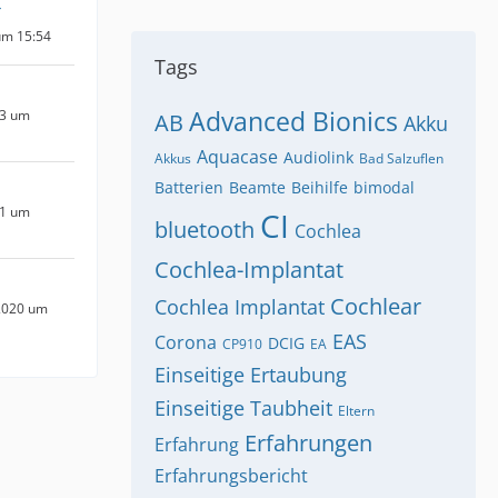
r
um 15:54
Tags
Advanced Bionics
23 um
AB
Akku
Aquacase
Audiolink
Akkus
Bad Salzuflen
Batterien
Beamte
Beihilfe
bimodal
21 um
CI
bluetooth
Cochlea
Cochlea-Implantat
Cochlear
Cochlea Implantat
2020 um
EAS
Corona
DCIG
CP910
EA
Einseitige Ertaubung
Einseitige Taubheit
Eltern
Erfahrungen
Erfahrung
Erfahrungsbericht