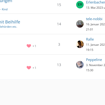
hrungen
Erlenbache
15
13. Mai 2023 
- Kind
tele-nobbi
t Beihilfe
14
16. Januar 20
Behörden etc.
21:01
Ralle
3
11. Januar 20
1
19:15
Peppeline
13
3. November 
1
15:30