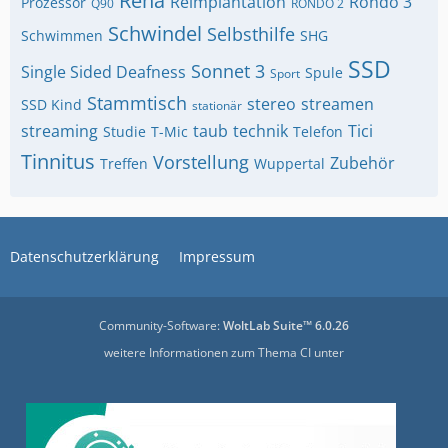
Reha
Reimplantation
Rondo 3
Prozessor
Q90
RONDO 2
Schwindel
Selbsthilfe
Schwimmen
SHG
SSD
Sonnet 3
Single Sided Deafness
Spule
Sport
Stammtisch
stereo
streamen
SSD Kind
stationär
streaming
taub
technik
Tici
Studie
T-Mic
Telefon
Tinnitus
Vorstellung
Zubehör
Treffen
Wuppertal
Datenschutzerklärung
Impressum
Community-Software:
WoltLab Suite™ 6.0.26
weitere Informationen zum Thema CI unter