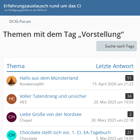
DCIG-Forum
Themen mit dem Tag „Vorstellung“
Suche nach Tags
Thema
Letzte Antwort
Hallo aus dem Münsterland
51
Kosakenzipfel
15. April 2026 um 21:23
Voller Tatendrang und unsicher
34
HES
20. Mai 2025 um 10:53
Liebe Grüße von der Nordsee
2
Chopal
30. März 2025 um 22:18
Chocolate stellt sich vor, 1. CI, EA-Tagebuch
21
Chocolate
5. Mai 2023 um 14:06