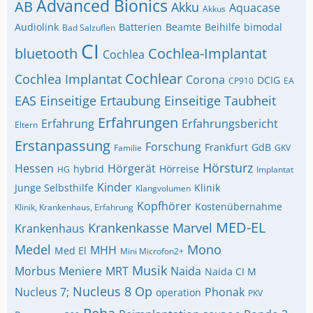
Advanced Bionics
AB
Akku
Aquacase
Akkus
Audiolink
Batterien
Beamte
Beihilfe
bimodal
Bad Salzuflen
CI
bluetooth
Cochlea-Implantat
Cochlea
Cochlear
Cochlea Implantat
Corona
DCIG
CP910
EA
EAS
Einseitige Ertaubung
Einseitige Taubheit
Erfahrungen
Erfahrung
Erfahrungsbericht
Eltern
Erstanpassung
Forschung
Frankfurt
GdB
Familie
GKV
Hörsturz
Hessen
Hörgerät
hybrid
Hörreise
HG
Implantat
Kinder
Junge Selbsthilfe
Klinik
Klangvolumen
Kopfhörer
Kostenübernahme
Klinik, Krankenhaus, Erfahrung
MED-EL
Krankenkasse
Marvel
Krankenhaus
Medel
Mono
MHH
Med El
Mini Microfon2+
Musik
Morbus Meniere
MRT
Naida
Naida CI M
Nucleus 8
Op
Nucleus 7;
Phonak
operation
PKV