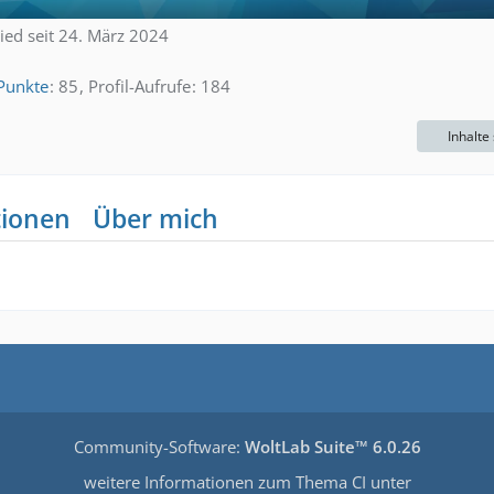
lied seit 24. März 2024
Punkte
85
Profil-Aufrufe
184
Inhalte
tionen
Über mich
Community-Software:
WoltLab Suite™ 6.0.26
weitere Informationen zum Thema CI unter