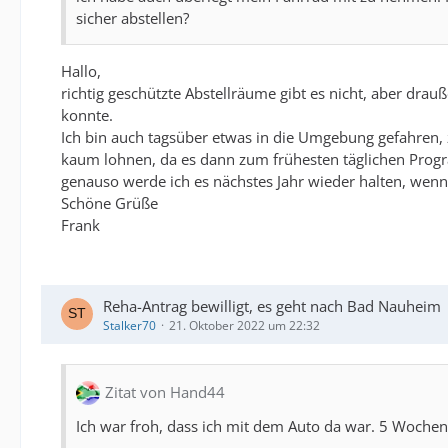
sicher abstellen?
- sehr gute Musik und Sprachqualität beim Audio-Link,
Hallo,
- leistungsstarke t - Spule
richtig geschützte Abstellräume gibt es nicht, aber dra
- sehr hoch wertiges Zubehör Set (Werkzeug und Ruck
konnte.
Ich bin auch tagsüber etwas in die Umgebung gefahren,
- sehr gutes Reha-Material
kaum lohnen, da es dann zum frühesten täglichen Prog
genauso werde ich es nächstes Jahr wieder halten, wenn 
- verschiedene Hörgeräte Hersteller über Bluetooth 
Schöne Grüße
Frank
Nachteile
-Keine Möglichkeit den Sprachprozessor am Ohr auszu
Reha-Antrag bewilligt, es geht nach Bad Nauheim
Stalker70
21. Oktober 2022 um 22:32
Zitat von Hand44
Ich war froh, dass ich mit dem Auto da war. 5 Woch