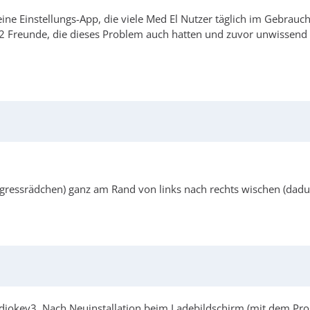
 eine Einstellungs-App, die viele Med El Nutzer täglich im Gebra
 Freunde, die dieses Problem auch hatten und zuvor unwissend
ogressrädchen) ganz am Rand von links nach rechts wischen (da
key3. Nach Neuinstallation beim Ladebildschirm (mit dem Prog