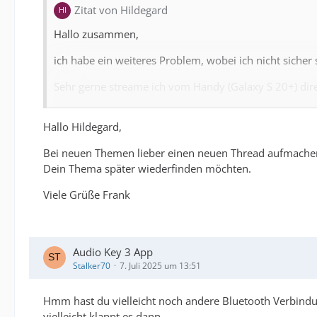
Zitat von Hildegard
Hallo zusammen,
ich habe ein weiteres Problem, wobei ich nicht sicher
Sehr gerne streame ich vom Handy (Galaxy S 20+) direk
Mit MedEl habe ich schon gesprochen und im ersten A
Hallo Hildegard,
Freitag habe ich einen Termin bei meinem Techniker,
Bei neuen Themen lieber einen neuen Thread aufmachen.
Hat noch jemand diesen Zeitversatz beim beidseitige
Dein Thema später wiederfinden möchten.
Viele Grüße Hildegard
Viele Grüße Frank
Audio Key 3 App
Stalker70
7. Juli 2025 um 13:51
Hmm hast du vielleicht noch andere Bluetooth Verbindu
vielleicht klappt es dann.