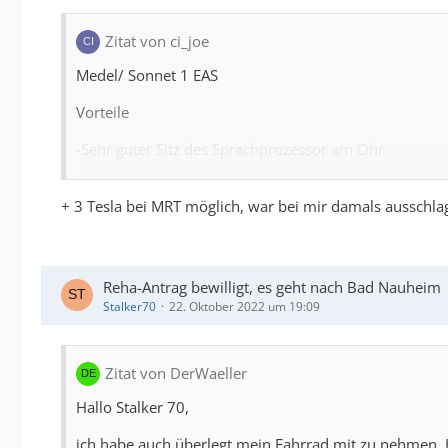
Zitat von ci_joe
Medel/ Sonnet 1 EAS
Vorteile
-Sehr guter Sitz des Sprachprozessor am Ohr
- sehr gutes Sprache Verständnis (was aber Benutzer a
+ 3 Tesla bei MRT möglich, war bei mir damals ausschl
- App steuerbar
- top Service (am nächsten Tag hat man seine Bestellu
Reha-Antrag bewilligt, es geht nach Bad Nauheim
- leichte tauschbarkeit Batterie und Akku Fach.
Stalker70
22. Oktober 2022 um 19:09
-sehr gutes Musik Qualität (EAS)
- gut Fernbedienung Finetuner und Finetuner Echo
Zitat von DerWaeller
Hallo Stalker 70,
- Kundendienst ist auch sehr hilfreich bei speziellen 
ich habe auch überlegt mein Fahrrad mit zu nehmen. 
-Lange Batterie Laufzeit bei der entsprechenden Einst