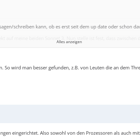
 sagen/schreiben kann, ob es erst seit dem up date oder schon dav
t auf meine beiden Sonnet 3. Nun stelle ist fest, dass zwischen d
Alles anzeigen
nsatz wußte man nicht weiter. Man will nun weiter recherchiere
 den ich deswegen auch fragen werde.
 So wird man besser gefunden, z.B. von Leuten die an dem Threa
n streamen?
ngen eingerichtet. Also sowohl von den Prozessoren als auch mit