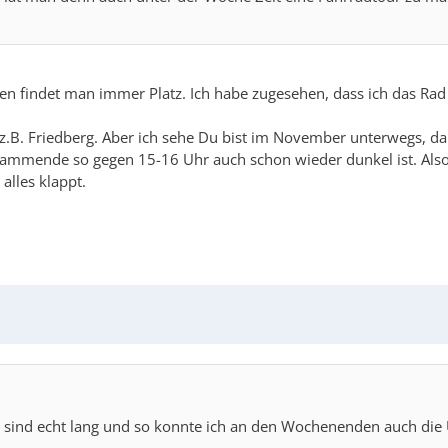
 bindbar (Bluetooth oder Kabel)
ußen findet man immer Platz. Ich habe zugesehen, dass ich das Ra
sack usw)
 z.B. Friedberg. Aber ich sehe Du bist im November unterwegs, 
rammende so gegen 15-16 Uhr auch schon wieder dunkel ist. Al
alles klappt.
verwendetbar
schalten bei der Sonnet 1 und 2
en sind echt lang und so konnte ich an den Wochenenden auch d