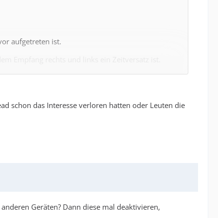
or aufgetreten ist.
em Empfang rechts und links ein Zeitversatz ist.
n und mich wieder anrufen.
d schon das Interesse verloren hatten oder Leuten die
 anderen Geräten? Dann diese mal deaktivieren,