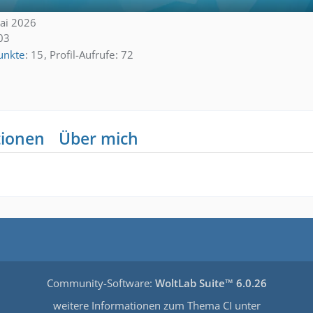
Mai 2026
03
unkte
15
Profil-Aufrufe
72
tionen
Über mich
Community-Software:
WoltLab Suite™ 6.0.26
weitere Informationen zum Thema CI unter