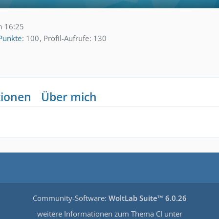
m 16:25
Punkte
100
Profil-Aufrufe
130
tionen
Über mich
Community-Software:
WoltLab Suite™ 6.0.26
weitere Informationen zum Thema CI unter