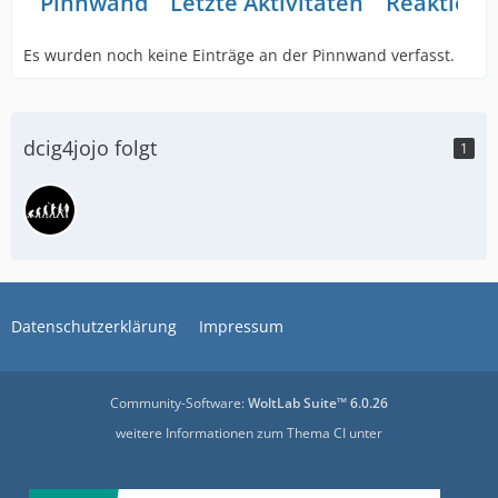
Pinnwand
Letzte Aktivitäten
Reaktione
Es wurden noch keine Einträge an der Pinnwand verfasst.
dcig4jojo folgt
1
Datenschutzerklärung
Impressum
Community-Software:
WoltLab Suite™ 6.0.26
weitere Informationen zum Thema CI unter