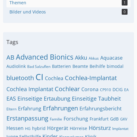
Themen
1
Bilder und Videos
0
Tags
Advanced Bionics
AB
Akku
Aquacase
Akkus
Audiolink
Batterien
Beamte
Beihilfe
bimodal
Bad Salzuflen
CI
bluetooth
Cochlea-Implantat
Cochlea
Cochlear
Cochlea Implantat
Corona
DCIG
CP910
EA
EAS
Einseitige Ertaubung
Einseitige Taubheit
Erfahrungen
Erfahrung
Erfahrungsbericht
Eltern
Erstanpassung
Forschung
Frankfurt
GdB
Familie
GKV
Hörsturz
Hessen
Hörgerät
hybrid
Hörreise
HG
Implantat
Kinder
Junge Selbsthilfe
Klinik
Klangvolumen