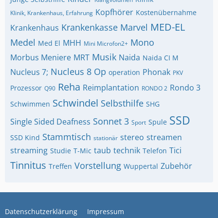
Kopfhörer
Kostenübernahme
Klinik, Krankenhaus, Erfahrung
MED-EL
Krankenkasse
Marvel
Krankenhaus
Medel
Mono
MHH
Med El
Mini Microfon2+
Musik
Morbus Meniere
MRT
Naida
Naida CI M
Nucleus 8
Op
Nucleus 7;
Phonak
operation
PKV
Reha
Reimplantation
Rondo 3
Prozessor
Q90
RONDO 2
Schwindel
Selbsthilfe
Schwimmen
SHG
SSD
Sonnet 3
Single Sided Deafness
Spule
Sport
Stammtisch
stereo
streamen
SSD Kind
stationär
streaming
taub
technik
Tici
Studie
T-Mic
Telefon
Tinnitus
Vorstellung
Zubehör
Treffen
Wuppertal
Datenschutzerklärung
Impressum