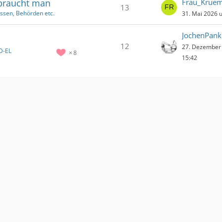
 braucht man
13
ssen, Behörden etc.
31. Mai 2026 
JochenPan
12
27. Dezember
D-EL
8
15:42