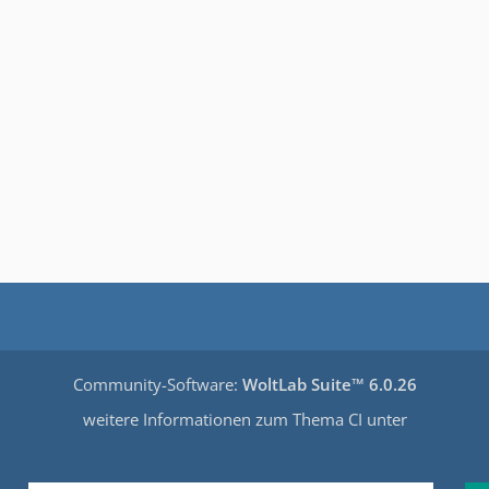
Community-Software:
WoltLab Suite™ 6.0.26
weitere Informationen zum Thema CI unter