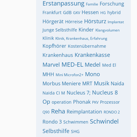
Erstanpassung
Forschung
Familie
Hessen
Frankfurt
GdB
hybrid
GKV
HG
Hörsturz
Hörgerät
Hörreise
Implantat
Kinder
Junge Selbsthilfe
Klangvolumen
Klinik
Klinik, Krankenhaus, Erfahrung
Kopfhörer
Kostenübernahme
Krankenkasse
Krankenhaus
MED-EL
Marvel
Medel
Med El
Mono
MHH
Mini Microfon2+
Musik
Morbus Meniere
MRT
Naida
Nucleus 8
Nucleus 7;
Naida CI M
Op
Phonak
operation
Prozessor
PKV
Reha
Reimplantation
Q90
RONDO 2
Schwindel
Rondo 3
Schwimmen
Selbsthilfe
SHG