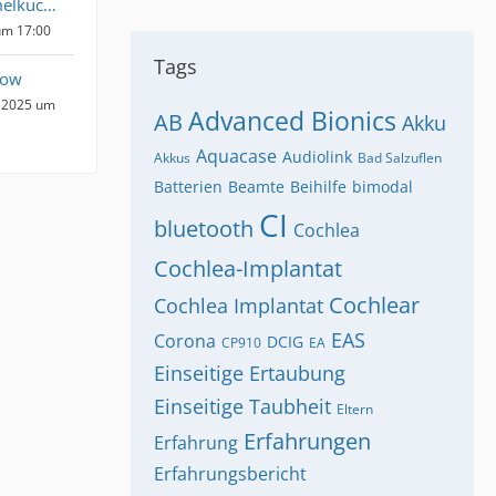
Frau_Kruemelkuchen
um 17:00
Tags
kow
 2025 um
Advanced Bionics
AB
Akku
Aquacase
Audiolink
Akkus
Bad Salzuflen
Batterien
Beamte
Beihilfe
bimodal
CI
bluetooth
Cochlea
Cochlea-Implantat
Cochlear
Cochlea Implantat
EAS
Corona
DCIG
CP910
EA
Einseitige Ertaubung
Einseitige Taubheit
Eltern
Erfahrungen
Erfahrung
Erfahrungsbericht