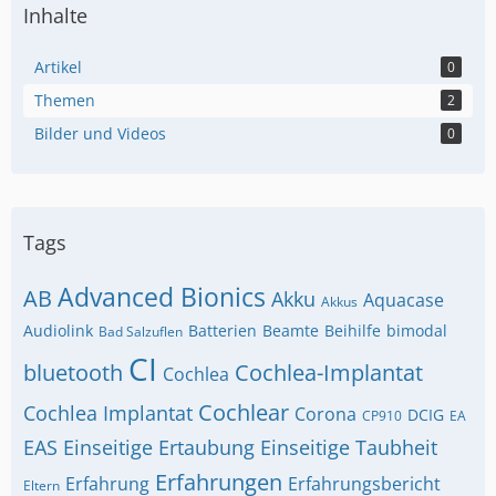
Inhalte
Artikel
0
Themen
2
Bilder und Videos
0
Tags
Advanced Bionics
AB
Akku
Aquacase
Akkus
Audiolink
Batterien
Beamte
Beihilfe
bimodal
Bad Salzuflen
CI
bluetooth
Cochlea-Implantat
Cochlea
Cochlear
Cochlea Implantat
Corona
DCIG
CP910
EA
EAS
Einseitige Ertaubung
Einseitige Taubheit
Erfahrungen
Erfahrung
Erfahrungsbericht
Eltern