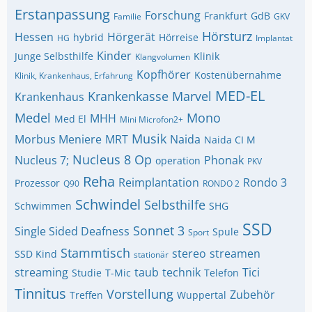
Erstanpassung
Forschung
Frankfurt
GdB
Familie
GKV
Hörsturz
Hessen
Hörgerät
hybrid
Hörreise
HG
Implantat
Kinder
Junge Selbsthilfe
Klinik
Klangvolumen
Kopfhörer
Kostenübernahme
Klinik, Krankenhaus, Erfahrung
MED-EL
Krankenkasse
Marvel
Krankenhaus
Medel
Mono
MHH
Med El
Mini Microfon2+
Musik
Morbus Meniere
MRT
Naida
Naida CI M
Nucleus 8
Op
Nucleus 7;
Phonak
operation
PKV
Reha
Reimplantation
Rondo 3
Prozessor
Q90
RONDO 2
Schwindel
Selbsthilfe
Schwimmen
SHG
SSD
Sonnet 3
Single Sided Deafness
Spule
Sport
Stammtisch
stereo
streamen
SSD Kind
stationär
streaming
taub
technik
Tici
Studie
T-Mic
Telefon
Tinnitus
Vorstellung
Zubehör
Treffen
Wuppertal