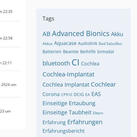
um 22:35
Tags
Advanced Bionics
AB
Akku
um 22:58
Aquacase
Audiolink
Akkus
Bad Salzuflen
Batterien
Beamte
Beihilfe
bimodal
CI
bluetooth
m 22:11
Cochlea
Cochlea-Implantat
Cochlear
Cochlea Implantat
r 2024 um
EAS
Corona
DCIG
CP910
EA
Einseitige Ertaubung
023 um
Einseitige Taubheit
Eltern
Erfahrungen
Erfahrung
Erfahrungsbericht