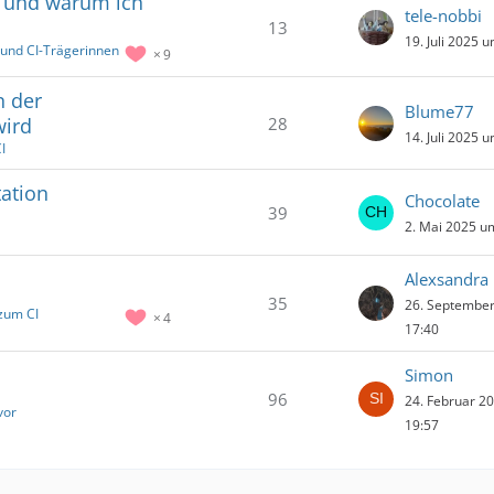
5 und warum ich
tele-nobbi
13
19. Juli 2025 
 und CI-Trägerinnen
9
n der
Blume77
28
wird
14. Juli 2025 
I
ation
Chocolate
39
2. Mai 2025 u
Alexsandra
35
26. Septembe
zum CI
4
17:40
Simon
96
24. Februar 2
vor
19:57