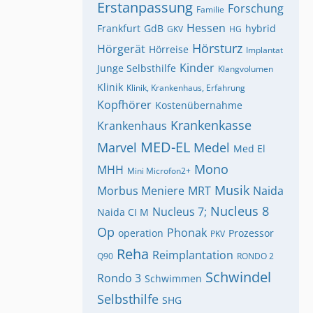
Erstanpassung
Forschung
Familie
Hessen
Frankfurt
GdB
hybrid
GKV
HG
Hörsturz
Hörgerät
Hörreise
Implantat
Kinder
Junge Selbsthilfe
Klangvolumen
Klinik
Klinik, Krankenhaus, Erfahrung
Kopfhörer
Kostenübernahme
Krankenkasse
Krankenhaus
MED-EL
Marvel
Medel
Med El
Mono
MHH
Mini Microfon2+
Musik
Morbus Meniere
MRT
Naida
Nucleus 8
Nucleus 7;
Naida CI M
Op
Phonak
operation
Prozessor
PKV
Reha
Reimplantation
Q90
RONDO 2
Schwindel
Rondo 3
Schwimmen
Selbsthilfe
SHG