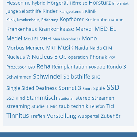
Hörsturz
Hessen
Hörgerät
hybrid
Hörreise
HG
Implantat
Kinder
Junge Selbsthilfe
Klinik
Klangvolumen
Kopfhörer
Kostenübernahme
Klinik, Krankenhaus, Erfahrung
MED-EL
Krankenkasse
Marvel
Krankenhaus
Medel
Mono
MHH
Med El
Mini Microfon2+
Musik
Morbus Meniere
MRT
Naida
Naida CI M
Nucleus 8
Op
Nucleus 7;
Phonak
operation
PKV
Reha
Reimplantation
Rondo 3
Prozessor
Q90
RONDO 2
Schwindel
Selbsthilfe
Schwimmen
SHG
SSD
Sonnet 3
Single Sided Deafness
Spule
Sport
Stammtisch
stereo
streamen
SSD Kind
stationär
streaming
taub
technik
Tici
Studie
T-Mic
Telefon
Tinnitus
Vorstellung
Zubehör
Treffen
Wuppertal