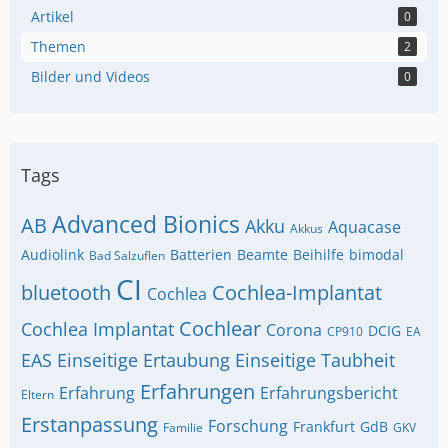
Artikel
0
Themen
2
Bilder und Videos
0
Tags
Advanced Bionics
AB
Akku
Aquacase
Akkus
Audiolink
Batterien
Beamte
Beihilfe
bimodal
Bad Salzuflen
CI
bluetooth
Cochlea-Implantat
Cochlea
Cochlear
Cochlea Implantat
Corona
DCIG
CP910
EA
EAS
Einseitige Ertaubung
Einseitige Taubheit
Erfahrungen
Erfahrung
Erfahrungsbericht
Eltern
Erstanpassung
Forschung
Frankfurt
GdB
Familie
GKV