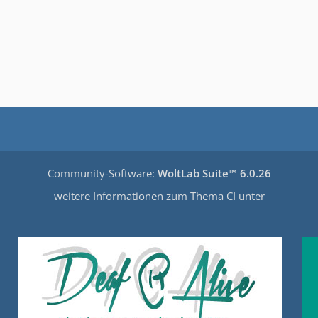
Community-Software:
WoltLab Suite™ 6.0.26
weitere Informationen zum Thema CI unter