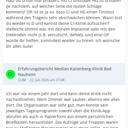
Hast du schon mal probiert, mit CI und/oder HG zu schlafen
(je nachdem, auf welcher Seite die lauten Schläge
kommen)? Oft ist es ja so, dass CI und HG einen Tinnitus
während des Tragens sehr abschwächen können. Wann bist
du wieder in D und kannst deine CI-Klinik aufsuchen?
Vielleicht stimmt was mit deinem Implantat oder mit den
Elektroden nicht (z.B. verrutscht, defekt), und eine OP
würde dir helfen, zumindest wieder zu hören. Ich wünsche
dir alles Gute!
Erfahrungsbericht Median Kaiserberg-Klinik Bad
Nauheim
CLIM
22. Juli 2026 um 07:48
Ich war vor einem Jahr dort und kann deine Kritik nicht
nachvollziehen. Mein Zimmer war sauber, ebenso wie alles
dort. Die Organisation war sehr gut, man konnte sein
jeweiliges Tagesprogramm sowohl über die Klinik-App
abrufen als auch in Papierform aus einem persönlichen
Briefkasten herausholen. Die Aufzüge und Treppen waren
nur zu Stoßzeiten (Essenszeiten) mal etwas voller, gar kein