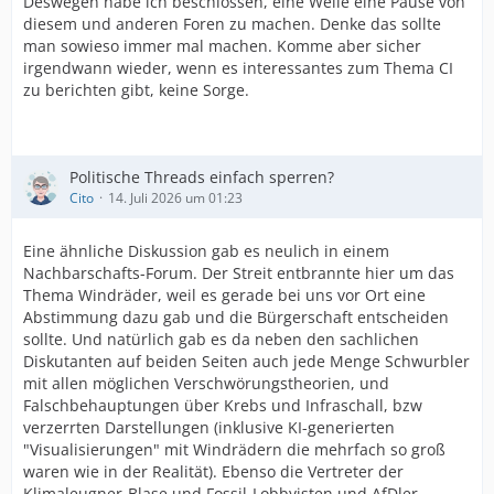
Deswegen habe ich beschlossen, eine Weile eine Pause von
diesem und anderen Foren zu machen. Denke das sollte
man sowieso immer mal machen. Komme aber sicher
irgendwann wieder, wenn es interessantes zum Thema CI
zu berichten gibt, keine Sorge.
Politische Threads einfach sperren?
Cito
14. Juli 2026 um 01:23
Eine ähnliche Diskussion gab es neulich in einem
Nachbarschafts-Forum. Der Streit entbrannte hier um das
Thema Windräder, weil es gerade bei uns vor Ort eine
Abstimmung dazu gab und die Bürgerschaft entscheiden
sollte. Und natürlich gab es da neben den sachlichen
Diskutanten auf beiden Seiten auch jede Menge Schwurbler
mit allen möglichen Verschwörungstheorien, und
Falschbehauptungen über Krebs und Infraschall, bzw
verzerrten Darstellungen (inklusive KI-generierten
"Visualisierungen" mit Windrädern die mehrfach so groß
waren wie in der Realität). Ebenso die Vertreter der
Klimaleugner-Blase und Fossil-Lobbyisten und AfDler