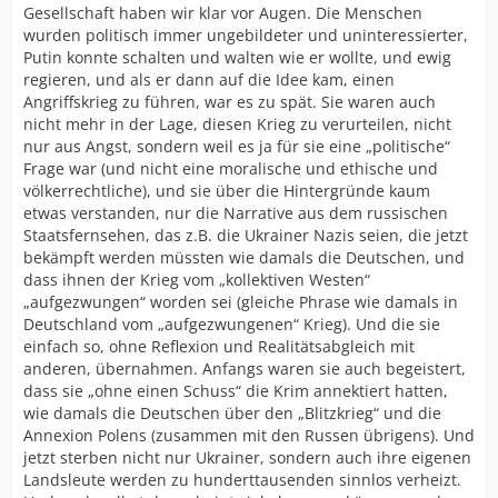
Gesellschaft haben wir klar vor Augen. Die Menschen
wurden politisch immer ungebildeter und uninteressierter,
Putin konnte schalten und walten wie er wollte, und ewig
regieren, und als er dann auf die Idee kam, einen
Angriffskrieg zu führen, war es zu spät. Sie waren auch
nicht mehr in der Lage, diesen Krieg zu verurteilen, nicht
nur aus Angst, sondern weil es ja für sie eine „politische“
Frage war (und nicht eine moralische und ethische und
völkerrechtliche), und sie über die Hintergründe kaum
etwas verstanden, nur die Narrative aus dem russischen
Staatsfernsehen, das z.B. die Ukrainer Nazis seien, die jetzt
bekämpft werden müssten wie damals die Deutschen, und
dass ihnen der Krieg vom „kollektiven Westen“
„aufgezwungen“ worden sei (gleiche Phrase wie damals in
Deutschland vom „aufgezwungenen“ Krieg). Und die sie
einfach so, ohne Reflexion und Realitätsabgleich mit
anderen, übernahmen. Anfangs waren sie auch begeistert,
dass sie „ohne einen Schuss“ die Krim annektiert hatten,
wie damals die Deutschen über den „Blitzkrieg“ und die
Annexion Polens (zusammen mit den Russen übrigens). Und
jetzt sterben nicht nur Ukrainer, sondern auch ihre eigenen
Landsleute werden zu hunderttausenden sinnlos verheizt.