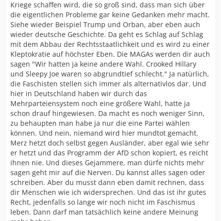
Kriege schaffen wird, die so groß sind, dass man sich über
die eigentlichen Probleme gar keine Gedanken mehr macht.
Siehe wieder Beispiel Trump und Orban, aber eben auch
wieder deutsche Geschichte. Da geht es Schlag auf Schlag
mit dem Abbau der Rechtsstaatlichkeit und es wird zu einer
Kleptokratie auf höchster Eben. Die MAGAs werden dir auch
sagen "Wir hatten ja keine andere Wahl. Crooked Hillary
und Sleepy Joe waren so abgrundtief schlecht." Ja natürlich,
die Faschisten stellen sich immer als alternativlos dar. Und
hier in Deutschland haben wir durch das
Mehrparteiensystem noch eine größere Wahl, hatte ja
schon drauf hingewiesen. Da macht es noch weniger Sinn,
zu behaupten man habe ja nur die eine Partei wählen
können. Und nein, niemand wird hier mundtot gemacht.
Merz hetzt doch selbst gegen Ausländer, aber egal wie sehr
er hetzt und das Programm der AfD schon kopiert, es reicht
ihnen nie. Und dieses Gejammere, man dürfe nichts mehr
sagen geht mir auf die Nerven. Du kannst alles sagen oder
schreiben. Aber du musst dann eben damit rechnen, dass
dir Menschen wie ich widersprechen. Und das ist ihr gutes
Recht, jedenfalls so lange wir noch nicht im Faschismus
leben. Dann darf man tatsächlich keine andere Meinung