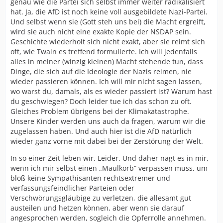
genau wie die Partei sich selbst immer weiter radikalisiert
hat. Ja, die AfD ist noch keine voll ausgebildete Nazi-Partei.
Und selbst wenn sie (Gott steh uns bei) die Macht ergreift,
wird sie auch nicht eine exakte Kopie der NSDAP sein.
Geschichte wiederholt sich nicht exakt, aber sie reimt sich
oft, wie Twain es treffend formulierte. Ich will jedenfalls
alles in meiner (winzig kleinen) Macht stehende tun, dass
Dinge, die sich auf die Ideologie der Nazis reimen, nie
wieder passieren können. Ich will mir nicht sagen lassen,
wo warst du, damals, als es wieder passiert ist? Warum hast
du geschwiegen? Doch leider tue ich das schon zu oft.
Gleiches Problem übrigens bei der Klimakatastrophe.
Unsere Kinder werden uns auch da fragen, warum wir die
zugelassen haben. Und auch hier ist die AfD natürlich
wieder ganz vorne mit dabei bei der Zerstörung der Welt.
In so einer Zeit leben wir. Leider. Und daher nagt es in mir,
wenn ich mir selbst einen „Maulkorb“ verpassen muss, um
bloß keine Sympathisanten rechtsextremer und
verfassungsfeindlicher Parteien oder
Verschwörungsgläubige zu verletzen, die allesamt gut
austeilen und hetzen können, aber wenn sie darauf
angesprochen werden, sogleich die Opferrolle annehmen.