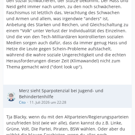
den sozial Schwächeren, der Stütze bekommt. Der Hass und
Neid geht immer nach unten, zu den noch schwächeren.
Faschismus ist letztlich das, Verachtung des Schwachen
und Armen und allem, was irgendwie "anders" ist,
Anbetung des Starken und Reichen, und Gleichschaltung zu
einem "Volk" unter Verlust der Individualität des Einzelnen.
Und die von den Tech-Milliardären kontrollierten sozialen
Medien sorgen auch dafür, dass da immer genug Hass und
Hetze die Leute gegen Schein-Probleme aufstachelt,
während die wahre soziale Ungerechtigkeit und die echten
Herausforderungen dieser Zeit (Klimawandel) nicht zum
Thema gemacht wird ("dont look up").
Merz sieht Sparpotenzial bei Jugend- und
Behindertenhilfe
Cito
11. Juli 2026 um 22:28
Tja Blacky, wenn du mit den Altparteien/Regierungsparteien
unzufrieden bist (wie wir alle), dann kannst du z.B. Linke,
Grüne, Volt, Die Partei, Piraten, BSW wählen. Oder aber du
wählst die blauen Faschisten, wenn du alles noch