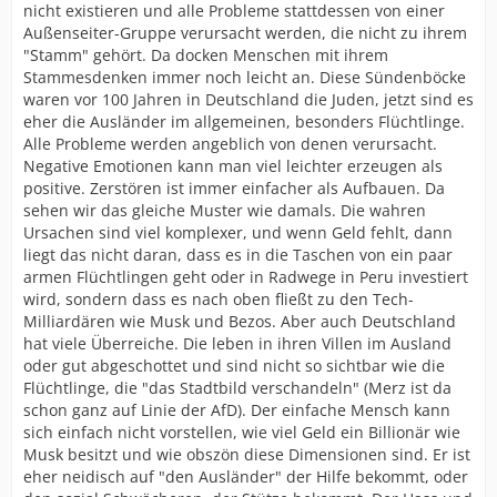
nicht existieren und alle Probleme stattdessen von einer
Außenseiter-Gruppe verursacht werden, die nicht zu ihrem
"Stamm" gehört. Da docken Menschen mit ihrem
Stammesdenken immer noch leicht an. Diese Sündenböcke
waren vor 100 Jahren in Deutschland die Juden, jetzt sind es
eher die Ausländer im allgemeinen, besonders Flüchtlinge.
Alle Probleme werden angeblich von denen verursacht.
Negative Emotionen kann man viel leichter erzeugen als
positive. Zerstören ist immer einfacher als Aufbauen. Da
sehen wir das gleiche Muster wie damals. Die wahren
Ursachen sind viel komplexer, und wenn Geld fehlt, dann
liegt das nicht daran, dass es in die Taschen von ein paar
armen Flüchtlingen geht oder in Radwege in Peru investiert
wird, sondern dass es nach oben fließt zu den Tech-
Milliardären wie Musk und Bezos. Aber auch Deutschland
hat viele Überreiche. Die leben in ihren Villen im Ausland
oder gut abgeschottet und sind nicht so sichtbar wie die
Flüchtlinge, die "das Stadtbild verschandeln" (Merz ist da
schon ganz auf Linie der AfD). Der einfache Mensch kann
sich einfach nicht vorstellen, wie viel Geld ein Billionär wie
Musk besitzt und wie obszön diese Dimensionen sind. Er ist
eher neidisch auf "den Ausländer" der Hilfe bekommt, oder