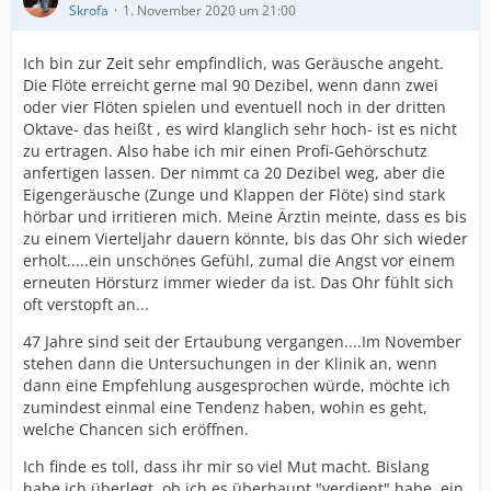
Skrofa
1. November 2020 um 21:00
Ich bin zur Zeit sehr empfindlich, was Geräusche angeht.
Die Flöte erreicht gerne mal 90 Dezibel, wenn dann zwei
oder vier Flöten spielen und eventuell noch in der dritten
Oktave- das heißt , es wird klanglich sehr hoch- ist es nicht
zu ertragen. Also habe ich mir einen Profi-Gehörschutz
anfertigen lassen. Der nimmt ca 20 Dezibel weg, aber die
Eigengeräusche (Zunge und Klappen der Flöte) sind stark
hörbar und irritieren mich. Meine Ärztin meinte, dass es bis
zu einem Vierteljahr dauern könnte, bis das Ohr sich wieder
erholt.....ein unschönes Gefühl, zumal die Angst vor einem
erneuten Hörsturz immer wieder da ist. Das Ohr fühlt sich
oft verstopft an...
47 Jahre sind seit der Ertaubung vergangen....Im November
stehen dann die Untersuchungen in der Klinik an, wenn
dann eine Empfehlung ausgesprochen würde, möchte ich
zumindest einmal eine Tendenz haben, wohin es geht,
welche Chancen sich eröffnen.
Ich finde es toll, dass ihr mir so viel Mut macht. Bislang
habe ich überlegt, ob ich es überhaupt "verdient" habe, ein