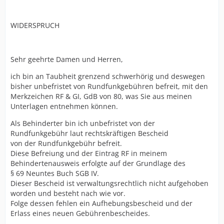
Gesetzgeber (Bund) eingerichteten Nachteilausgleich
der seine Begründung im SGB IX findet und somit ein
WIDERSPRUCH
Bundesgesetz ist, welches nicht durch einen Vertrag
(Staatsvertrag) der Länder ausgehebelt werden kann,
Art. 31 GG Bundesrecht bricht Landesrecht.
Sehr geehrte Damen und Herren,
Kurzum: fordert einen rechtskräftigen Bescheid, denn
ich bin an Taubheit grenzend schwerhörig und deswegen
ohne Aufhebungsbescheid ist der erstellte Bescheid
bisher unbefristet von Rundfunkgebühren befreit, mit den
weiterhin gültig!
Merkzeichen RF & GI, GdB von 80, was Sie aus meinen
Grüße,
Unterlagen entnehmen können.
Miriam
Als Behinderter bin ich unbefristet von der
Rundfunkgebühr laut rechtskräftigen Bescheid
von der Rundfunkgebühr befreit.
Diese Befreiung und der Eintrag RF in meinem
Behindertenausweis erfolgte auf der Grundlage des
§ 69 Neuntes Buch SGB IV.
Dieser Bescheid ist verwaltungsrechtlich nicht aufgehoben
worden und besteht nach wie vor.
Folge dessen fehlen ein Aufhebungsbescheid und der
Erlass eines neuen Gebührenbescheides.