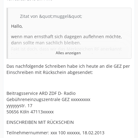
Zitat von &quot;muggel&quot;
Hallo,
wenn man ernsthaft sich dagegen auflehnen möchte,
dann sollte man sachlich bleiben.
Fakt ist doch, dass wir das Merkzeichen RF anerkannt
Alles anzeigen
bekommen haben, welches bedeutet, dass wir von der
Rundfunkgebühr befreit sind. Befreit bedeutet jedoch
Das nachfolgende Schreiben habe ich heute an die GEZ per
in diesem Zusammenhang, dass wir die Gebühr
Einschreiben mit Rückschein abgesendet:
erlassen bekommen, nicht jedoch, dass man einen
reduzierten Beitrag von 1/3 zu bezahlen hat.
Weiterhin erfolgt die Befreiung und der Eintrag RF in im
Beitragsservice ARD ZDF D- Radio
Behindertenausweis auf der Grundlage des § 69
Gebühreneinzugszentrale GEZ xxxxxxxxx
Neuntes Buch SGB IV. Dieser Bescheid ist
yyyyyystr. 17
verwaltungsrechtlich nicht aufgehoben worden und
50656 Köln 47113xxxxx
besteht nach wie vor. Folge dessen fehlt ein
Aufhebungsbescheid und der Erlass eines neuen
EINSCHREIBEN MIT RÜCKSCHEIN
Gebührenbescheides.
Teilnehmernummer: xxx 100 xxxxxx, 18.02.2013
Bei dem Merkzeichen RF handelt es sich um einen vom