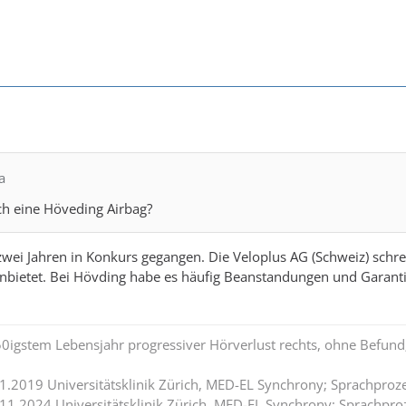
a
uch eine Höveding Airbag?
zwei Jahren in Konkurs gegangen. Die Veloplus AG (Schweiz) schrei
nbietet. Bei Hövding habe es häufig Beanstandungen und Garanti
0igstem Lebensjahr progressiver Hörverlust rechts, ohne Befund;
.1.2019 Universitätsklinik Zürich, MED-EL Synchrony; Sprachpro
.11.2024 Universitätsklinik Zürich, MED-EL Synchrony; Sprachpro