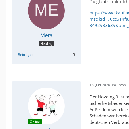
Du glaubst mir nicht
https://www.kaufl
msclkid=70cc614f
8492983639&utm_c
Meta
Neuling
Beiträge
5
18. Juni 2026 um 16:56
Der Hövding 3 ist n
Sicherheitsbedenken
Außerdem wurde ein 
Schaden war bereits
Online
deutschen Verbrauc