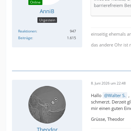
Online
barrierefreiem Be
AnniB
Urgestein
Reaktionen
947
einseitig ehemals a
Beiträge
1.615
das andere Ohr ist
8. Juni 2026 um 22:48
Hallo
Walter S.
,
schmerzt. Derzeit g
mir einen guten Ein
Grüsse, Theodor
Theodor