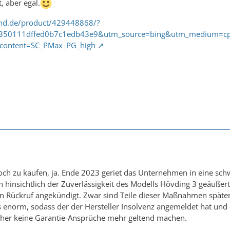
, aber egal.
and.de/product/429448868/?
a350111dffed0b7c1edb43e9&utm_source=bing&utm_medium=
ontent=SC_PMax_PG_high
och zu kaufen, ja. Ende 2023 geriet das Unternehmen in eine sc
 hinsichtlich der Zuverlässigkeit des Modells Hövding 3 geäußert
Rückruf angekündigt. Zwar sind Teile dieser Maßnahmen später j
 enorm, sodass der der Hersteller Insolvenz angemeldet hat und 
her keine Garantie-Ansprüche mehr geltend machen.