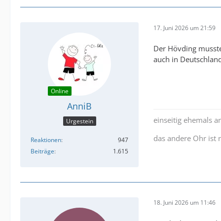
17. Juni 2026 um 21:59
Der Hövding musste
auch in Deutschla
Online
AnniB
einseitig ehemals a
Urgestein
das andere Ohr ist
Reaktionen
947
Beiträge
1.615
18. Juni 2026 um 11:46