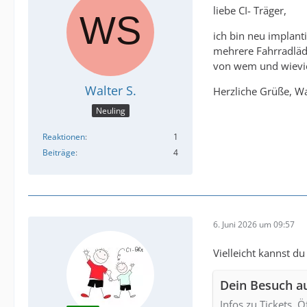
liebe CI- Träger,
ich bin neu implan
mehrere Fahrradläde
von wem und wieviel
Walter S.
Herzliche Grüße, Wa
Neuling
Reaktionen
1
Beiträge
4
6. Juni 2026 um 09:57
Vielleicht kannst du
Dein Besuch a
Infos zu Tickets, 