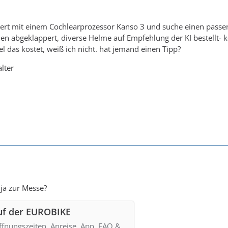
tiert mit einem Cochlearprozessor Kanso 3 und suche einen pass
n abgeklappert, diverse Helme auf Empfehlung der KI bestellt- k
 das kostet, weiß ich nicht. hat jemand einen Tipp?
lter
 ja zur Messe?
uf der EUROBIKE
Öffnungszeiten, Anreise, App, FAQ &