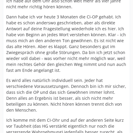
Ich habe auf dem Ohr also schon weit mehr als vier Jahre
nicht mehr richtig hören können.
Dann habe ich vor heute 3 Monaten die CI-OP gehabt. Ich
habe es schon anderswo geschrieben, aber als direkte
Antwort auf deine Fragestellung wiederhole ich es hier. Ich
habe von Beginn an jedes Wort verstehen können. Klar - ich
muss mich an den anderen Ton gewöhnen. Es ist nicht wie
das alte Hören. Aber es klappt. Ganz besonders gut im
Zwiegespräch ohne große Störungen. Da bin ich jetzt schon
wieder voll dabei - was vorher nicht mehr möglich war, weil
mein rechtes Gehör den gleichen Weg nimmt und nun auch
fast am Ende angelangt ist.
Es wird alles natürlich individuell sein. Jeder hat
verschiedene Voraussetzungen. Dennoch bin ich mir sicher,
dass sich die OP und das sich Gewöhnen immer lohnt.
Denn alles an Ergebnis ist besser, als sich nicht mehr
beteiligen zu können. Nicht hören können trennt dich von
den Menschen.
Ich komme mit dem CI-Ohr und auf der anderen Seite kurz
vor Taubheit (das HG verstärkt eigentlich nur noch die
verzerrende Wahrnehmung) jedenfalls besser zurecht, als