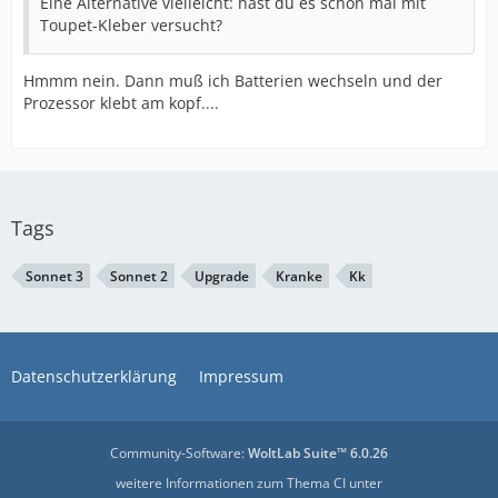
Eine Alternative vielleicht: hast du es schon mal mit
Toupet-Kleber versucht?
Hmmm nein. Dann muß ich Batterien wechseln und der
Prozessor klebt am kopf....
Tags
Sonnet 3
Sonnet 2
Upgrade
Kranke
Kk
Datenschutzerklärung
Impressum
Community-Software:
WoltLab Suite™ 6.0.26
weitere Informationen zum Thema CI unter