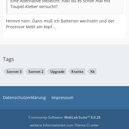
Eine Alternative vielleicht: hast du es schon mal mit
Toupet-Kleber versucht?
Hmmm nein. Dann muß ich Batterien wechseln und der
Prozessor klebt am kopf....
Tags
Sonnet 3
Sonnet 2
Upgrade
Kranke
Kk
Datenschutzerklärung
Impressum
Community-Software:
WoltLab Suite™ 6.0.26
weitere Informationen zum Thema CI unter