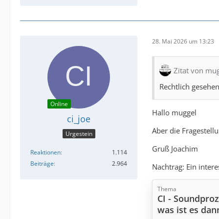
28. Mai 2026 um 13:23
Zitat von mu
Rechtlich gesehen
Online
Hallo muggel
ci_joe
Aber die Fragestell
Urgestein
Gruß Joachim
Reaktionen
1.114
Beiträge
2.964
Nachtrag: Ein inter
Thema
CI - Soundproze
was ist es dan