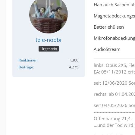
Hab auch Sachen übri
Magnetabdeckunge
Batteriehülsen
Mikrofonabdeckun
tele-nobbi
AudioStream
Urgestein
Reaktionen
1.300
links: Opus 2XS, F
Beiträge
4.275
EA: 05/11/2012 erfo
seit 12/06/2020 So
rechts: ab 01.04.20
seit 04/05/2026 So
---------------------------
Offenbarung 21,4
...und der Tod wird