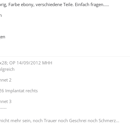
g, Farbe ebony, verschiedene Teile. Einfach fragen.....
n
gen
lex28; OP 14/09/2012 MHH
lgreich
nnet 2
26 Implantat rechts
nnet 3
-----
 nicht mehr sein, noch Trauer noch Geschrei noch Schmerz...