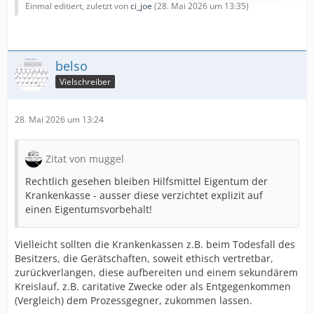
Einmal editiert, zuletzt von
ci_joe
(
28. Mai 2026 um 13:35
)
sondern das "Gehörte" in magnetische Impulse
umwandelt und auf den Innenteil der Prothese
überträgt.
belso
Wie kann man einer…
Vielschreiber
28. Mai 2026 um 13:24
Zitat von muggel
Rechtlich gesehen bleiben Hilfsmittel Eigentum der
Krankenkasse - ausser diese verzichtet explizit auf
einen Eigentumsvorbehalt!
Vielleicht sollten die Krankenkassen z.B. beim Todesfall des
Besitzers, die Gerätschaften, soweit ethisch vertretbar,
zurückverlangen, diese aufbereiten und einem sekundärem
Kreislauf, z.B. caritative Zwecke oder als Entgegenkommen
(Vergleich) dem Prozessgegner, zukommen lassen.