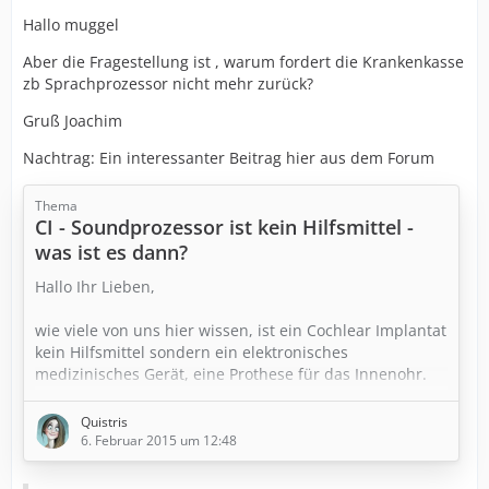
Hallo muggel
Aber die Fragestellung ist , warum fordert die Krankenkasse
zb Sprachprozessor nicht mehr zurück?
Gruß Joachim
Nachtrag: Ein interessanter Beitrag hier aus dem Forum
Thema
CI - Soundprozessor ist kein Hilfsmittel -
was ist es dann?
Hallo Ihr Lieben,
wie viele von uns hier wissen, ist ein Cochlear Implantat
kein Hilfsmittel sondern ein elektronisches
medizinisches Gerät, eine Prothese für das Innenohr.
Das besteht im Grunde aus zwei Einheiten, dem
Quistris
Elektrodenstrang nebst Magnetkontakt hinter dem Ohr,
6. Februar 2015 um 12:48
dem Innenteil der Prothese und dem äußeren Teil, dem
Soundprozessor, das kein Hörgerät an sich darstellt,