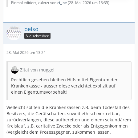
Einmal editiert, zuletzt von
ci_joe
(
28. Mai 2026 um 13:35
)
sondern das "Gehörte" in magnetische Impulse
umwandelt und auf den Innenteil der Prothese
überträgt.
belso
Wie kann man einer…
Vielschreiber
28. Mai 2026 um 13:24
Zitat von muggel
Rechtlich gesehen bleiben Hilfsmittel Eigentum der
Krankenkasse - ausser diese verzichtet explizit auf
einen Eigentumsvorbehalt!
Vielleicht sollten die Krankenkassen z.B. beim Todesfall des
Besitzers, die Gerätschaften, soweit ethisch vertretbar,
zurückverlangen, diese aufbereiten und einem sekundärem
Kreislauf, z.B. caritative Zwecke oder als Entgegenkommen
(Vergleich) dem Prozessgegner, zukommen lassen.