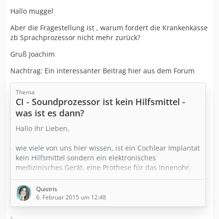
Hallo muggel
Aber die Fragestellung ist , warum fordert die Krankenkasse
zb Sprachprozessor nicht mehr zurück?
Gruß Joachim
Nachtrag: Ein interessanter Beitrag hier aus dem Forum
Thema
CI - Soundprozessor ist kein Hilfsmittel -
was ist es dann?
Hallo Ihr Lieben,
wie viele von uns hier wissen, ist ein Cochlear Implantat
kein Hilfsmittel sondern ein elektronisches
medizinisches Gerät, eine Prothese für das Innenohr.
Das besteht im Grunde aus zwei Einheiten, dem
Quistris
Elektrodenstrang nebst Magnetkontakt hinter dem Ohr,
6. Februar 2015 um 12:48
dem Innenteil der Prothese und dem äußeren Teil, dem
Soundprozessor, das kein Hörgerät an sich darstellt,