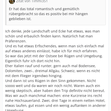
Zitat von Timmi351
Er hat das total romantisch und gemütlich
rübergebracht so das es positiv bei mir hängen
geblieben ist.
Ich denke, jede Landschaft und Ecke hat etwas, was man
schön und erbaulich finden kann. Natürlich hat man
Präferenzen.
Und es hat etwas Erfischendes, wenn man sich einfach mal
auf etwas anderes einlässt, habe ich für mich erfahren.
So war das jetzt mit der Ostsee bei Rügen und Umgebung.
Eigentlich fuhr ich dort nicht hin.
Eher Italien rauf und runter, gern auch mal Bodensee,
Dolomiten, zwei-, dreimal Allgäu, Schweiz, wenn es nicht
mit dem Flieger irgendwo hinging.
Und dann ist uns Rügen in den Sinn gekommen. Nicht
soooo weit und da waren wir noch nicht. Waren auch ein
wenig skeptisch, aber haben den Trip definitiv nicht bereut.
Was wir auch manchmal machen: eine Kurzreise ins recht
nahe Hochsauerland. Zwei, drei Tage in einem netten Hotel,
etwas laufen, gut essen und ein wenig auftanken in anderer
Umgebung.