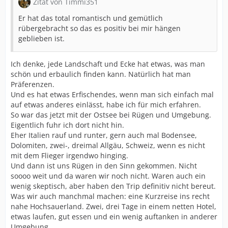
Zitat von Timmi351
Er hat das total romantisch und gemütlich
rübergebracht so das es positiv bei mir hängen
geblieben ist.
Ich denke, jede Landschaft und Ecke hat etwas, was man
schön und erbaulich finden kann. Natürlich hat man
Präferenzen.
Und es hat etwas Erfischendes, wenn man sich einfach mal
auf etwas anderes einlässt, habe ich für mich erfahren.
So war das jetzt mit der Ostsee bei Rügen und Umgebung.
Eigentlich fuhr ich dort nicht hin.
Eher Italien rauf und runter, gern auch mal Bodensee,
Dolomiten, zwei-, dreimal Allgäu, Schweiz, wenn es nicht
mit dem Flieger irgendwo hinging.
Und dann ist uns Rügen in den Sinn gekommen. Nicht
soooo weit und da waren wir noch nicht. Waren auch ein
wenig skeptisch, aber haben den Trip definitiv nicht bereut.
Was wir auch manchmal machen: eine Kurzreise ins recht
nahe Hochsauerland. Zwei, drei Tage in einem netten Hotel,
etwas laufen, gut essen und ein wenig auftanken in anderer
Umgebung.