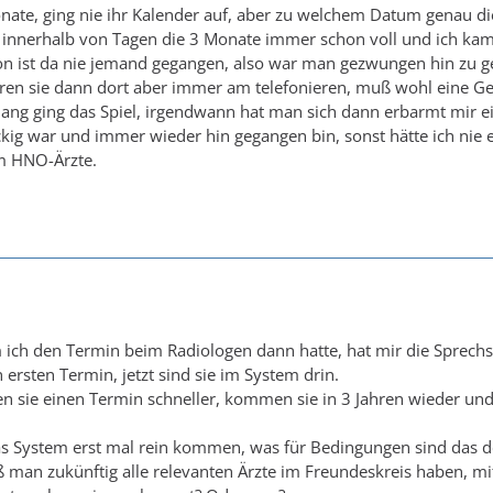
nate, ging nie ihr Kalender auf, aber zu welchem Datum genau die
innerhalb von Tagen die 3 Monate immer schon voll und ich kam
fon ist da nie jemand gegangen, also war man gezwungen hin zu g
ren sie dann dort aber immer am telefonieren, muß wohl eine
 lang ging das Spiel, irgendwann hat man sich dann erbarmt mir 
ckig war und immer wieder hin gegangen bin, sonst hätte ich ni
um HNO-Ärzte.
ich den Termin beim Radiologen dann hatte, hat mir die Sprechs
en ersten Termin, jetzt sind sie im System drin.
 sie einen Termin schneller, kommen sie in 3 Jahren wieder un
s System erst mal rein kommen, was für Bedingungen sind das 
man zukünftig alle relevanten Ärzte im Freundeskreis haben, mit