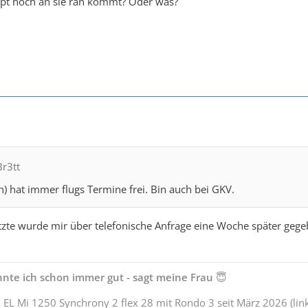
pt noch an sie ran kommt? Oder was?
Br3tt
) hat immer flugs Termine frei. Bin auch bei GKV.
tzte wurde mir über telefonische Anfrage eine Woche später gegeb
nte ich schon immer gut - sagt meine Frau
😇
 EL Mi 1250 Synchrony 2 flex 28 mit Rondo 3 seit März 2026 (lin