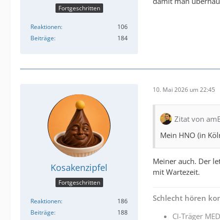
damit man überhau
Fortgeschritten
Reaktionen
106
Beiträge
184
10. Mai 2026 um 22:45
Zitat von am
Mein HNO (in Köln
Meiner auch. Der le
Kosakenzipfel
mit Wartezeit.
Fortgeschritten
Schlecht hören kon
Reaktionen
186
Beiträge
188
CI-Träger MED