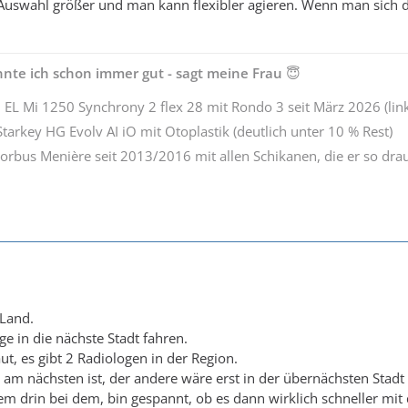
e Auswahl größer und man kann flexibler agieren. Wenn man sich d
nte ich schon immer gut - sagt meine Frau
😇
 EL Mi 1250 Synchrony 2 flex 28 mit Rondo 3 seit März 2026 (lin
Starkey HG Evolv AI iO mit Otoplastik (deutlich unter 10 % Rest)
Morbus Menière seit 2013/2016 mit allen Schikanen, die er so drau
Land.
 in die nächste Stadt fahren.
t, es gibt 2 Radiologen in der Region.
 am nächsten ist, der andere wäre erst in der übernächsten Stad
stem drin bei dem, bin gespannt, ob es dann wirklich schneller mi