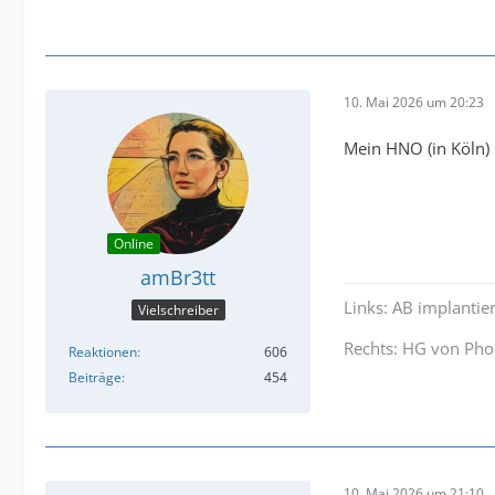
10. Mai 2026 um 20:23
Mein HNO (in Köln) 
Online
amBr3tt
Links: AB implantie
Vielschreiber
Rechts: HG von Pho
Reaktionen
606
Beiträge
454
10. Mai 2026 um 21:10