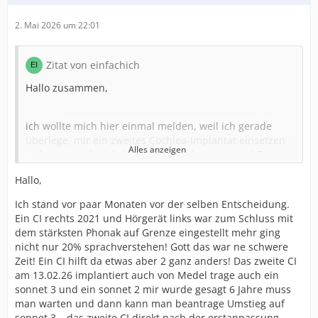
2. Mai 2026 um 22:01
Zitat von einfachich
Hallo zusammen,
ich wollte mich hier einmal melden, weil ich gerade
überlege, mir ein zweites Cochlea-Implantat einsetzen
Alles anzeigen
zu lassen und mich über eure Erfahrungen und Tipps
freuen würde.
Hallo,
Ich stand vor paar Monaten vor der selben Entscheidung.
Seit November 2022 trage ich rechts ein Cochlea-
Ein CI rechts 2021 und Hörgerät links war zum Schluss mit
Implantat von MED-EL mit dem SONNET 2
dem stärksten Phonak auf Grenze eingestellt mehr ging
Sprachprozessor. Damit komme ich grundsätzlich gut
nicht nur 20% sprachverstehen! Gott das war ne schwere
zurecht.
Zeit! Ein CI hilft da etwas aber 2 ganz anders! Das zweite CI
Links trage ich aktuell noch ein Hörgerät.
am 13.02.26 implantiert auch von Medel trage auch ein
Allerdings habe ich mir in letzter Zeit mehrere
sonnet 3 und ein sonnet 2 mir wurde gesagt 6 Jahre muss
Meinungen von Hörakustikern eingeholt, weil ich das
man warten und dann kann man beantrage Umstieg auf
Gefühl hatte, dass ich damit kaum noch Nutzen habe.
sonnet 3… das zweite CI direkt nach der erstanpassung