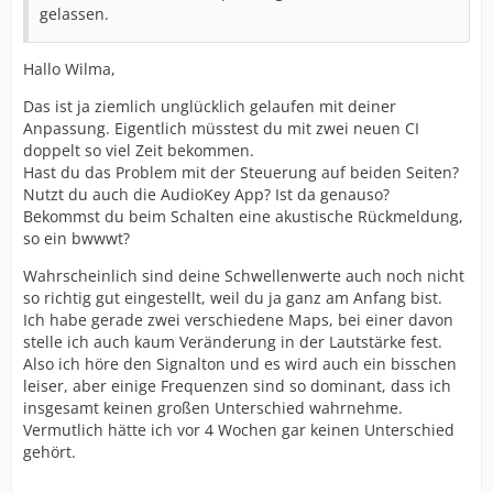
gelassen.
Und eine konkrete Frage beschäftigt mich besonders:
Hallo Wilma,
Das ist ja ziemlich unglücklich gelaufen mit deiner
Da ich aktuell den SONNET 2 trage – wäre es möglich,
Anpassung. Eigentlich müsstest du mit zwei neuen CI
bei einer zweiten Implantation beidseitig auf den
doppelt so viel Zeit bekommen.
SONNET 3 umzusteigen, sodass ich auf beiden Seiten
Hast du das Problem mit der Steuerung auf beiden Seiten?
denselben Prozessor nutze?
Nutzt du auch die AudioKey App? Ist da genauso?
Bekommst du beim Schalten eine akustische Rückmeldung,
Vielen Dank schon einmal für eure Erfahrungen und
so ein bwwwt?
Tipps!
Wahrscheinlich sind deine Schwellenwerte auch noch nicht
Viele Grüße
so richtig gut eingestellt, weil du ja ganz am Anfang bist.
Ich habe gerade zwei verschiedene Maps, bei einer davon
stelle ich auch kaum Veränderung in der Lautstärke fest.
Also ich höre den Signalton und es wird auch ein bisschen
leiser, aber einige Frequenzen sind so dominant, dass ich
insgesamt keinen großen Unterschied wahrnehme.
Vermutlich hätte ich vor 4 Wochen gar keinen Unterschied
gehört.