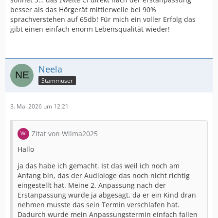
Heute hatte ich erneut einen Termin bei einem
besser als das Hörgerät mittlerweile bei 90%
Hörakustiker inklusive Hörtest. Dabei wurde mir erklärt,
sprachverstehen auf 65db! Für mich ein voller Erfolg das
dass bei meinem linken Ohr leider medizinisch gesehen
gibt einen einfach enorm Lebensqualität wieder!
kaum noch etwas herauszuholen ist – maximal etwa 20
% Verbesserung mit einem Hörgerät.
Neela
Ich höre zwar noch etwas auf dem linken Ohr, aber
Stammuser
wirklich nur sehr schlecht. Nach den Gesprächen und
Tests habe ich mich heute dazu entschieden, dass ich
bereit wäre, ein zweites CI implantieren zu lassen.
3. Mai 2026 um 12:21
Ich hätte dazu ein paar Fragen an euch und würde mich
Zitat von Wilma2025
sehr über eure Erfahrungen freuen:
Worauf sollte man achten, wenn man sich für ein
Hallo
zweites CI entscheidet?
ja das habe ich gemacht. Ist das weil ich noch am
Anfang bin, das der Audiologe das noch nicht richtig
Gibt es Dinge, die ihr im Nachhinein gerne vorher
eingestellt hat. Meine 2. Anpassung nach der
gewusst hättet?
Erstanpassung wurde ja abgesagt, da er ein Kind dran
Ich würde gerne bei MED-EL bleiben und nicht zwei
nehmen musste das sein Termin verschlafen hat.
verschiedene Hersteller nutzen.
Dadurch wurde mein Anpassungstermin einfach fallen