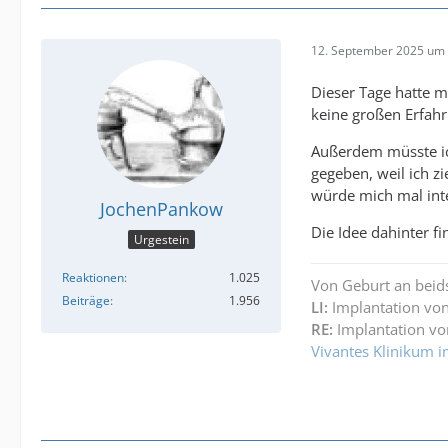
12. September 2025 um 
Dieser Tage hatte m
keine großen Erfahr
Außerdem müsste ic
gegeben, weil ich 
würde mich mal inte
JochenPankow
Die Idee dahinter f
Urgestein
Reaktionen
1.025
Von Geburt an beid
Beiträge
1.956
LI:
Implantation von
RE:
Implantation vo
Vivantes Klinikum i