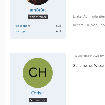
amBr3tt
Links: AB implantie
Vielschreiber
Rechts: HG von Pho
Reaktionen
605
Beiträge
453
12. September 2025 um 
Geht meines Wissen
ChrisH
Stammuser