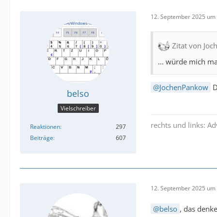
12. September 2025 um 
Zitat von Jo
... würde mich ma
JochenPankow
D
belso
Vielschreiber
rechts und links: A
Reaktionen
297
Beiträge
607
12. September 2025 um 
belso
, das denke