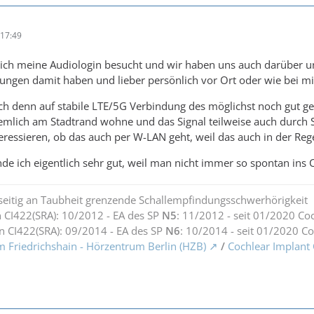
17:49
ich meine Audiologin besucht und wir haben uns auch darüber unt
ungen damit haben und lieber persönlich vor Ort oder wie bei mir
h denn auf stabile LTE/5G Verbindung des möglichst noch gut ge
ziemlich am Stadtrand wohne und das Signal teilweise auch dur
ressieren, ob das auch per W-LAN geht, weil das auch in der Re
inde ich eigentlich sehr gut, weil man nicht immer so spontan ins
seitig an Taubheit grenzende Schallempfindungsschwerhörigkeit
 CI422(SRA): 10/2012 - EA des SP
N5
: 11/2012 - seit 01/2020 Co
n CI422(SRA): 09/2014 - EA des SP
N6
: 10/2014 - seit 01/2020 C
m Friedrichshain - Hörzentrum Berlin (HZB)
/
Cochlear Implant