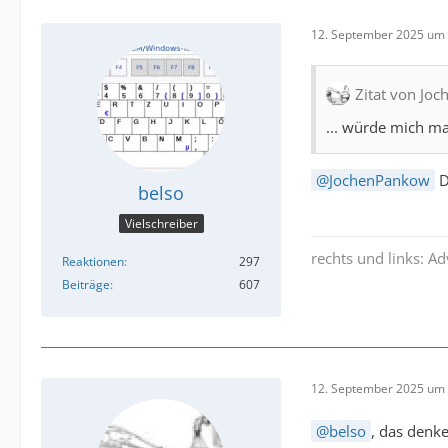
12. September 2025 um 
Zitat von Jo
... würde mich ma
JochenPankow
D
belso
Vielschreiber
rechts und links: A
Reaktionen
297
Beiträge
607
12. September 2025 um 
belso
, das denke