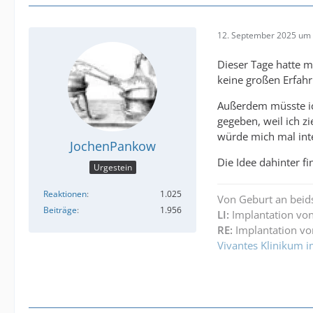
12. September 2025 um 
Dieser Tage hatte m
keine großen Erfahr
Außerdem müsste ic
gegeben, weil ich 
würde mich mal inte
JochenPankow
Die Idee dahinter f
Urgestein
Reaktionen
1.025
Von Geburt an beid
Beiträge
1.956
LI:
Implantation von
RE:
Implantation vo
Vivantes Klinikum i