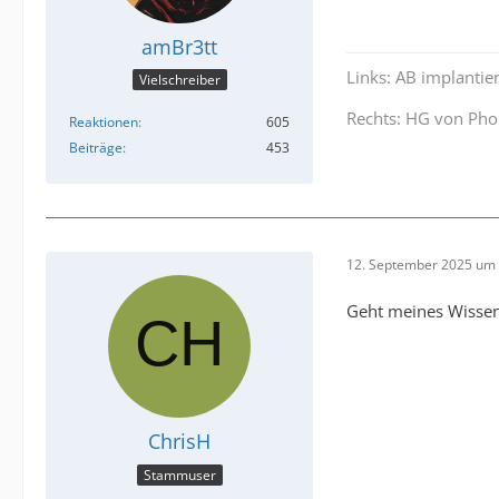
amBr3tt
Links: AB implantie
Vielschreiber
Rechts: HG von Pho
Reaktionen
605
Beiträge
453
12. September 2025 um 
Geht meines Wissen
ChrisH
Stammuser