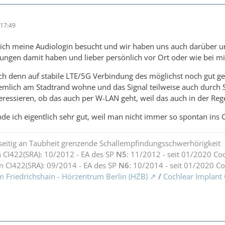
17:49
ich meine Audiologin besucht und wir haben uns auch darüber unt
ungen damit haben und lieber persönlich vor Ort oder wie bei mir
h denn auf stabile LTE/5G Verbindung des möglichst noch gut ge
ziemlich am Stadtrand wohne und das Signal teilweise auch dur
ressieren, ob das auch per W-LAN geht, weil das auch in der Re
inde ich eigentlich sehr gut, weil man nicht immer so spontan ins
seitig an Taubheit grenzende Schallempfindungsschwerhörigkeit
 CI422(SRA): 10/2012 - EA des SP
N5
: 11/2012 - seit 01/2020 Co
n CI422(SRA): 09/2014 - EA des SP
N6
: 10/2014 - seit 01/2020 C
m Friedrichshain - Hörzentrum Berlin (HZB)
/
Cochlear Implant