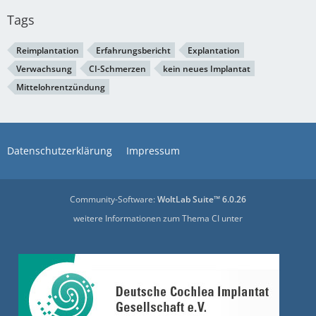
Tags
Reimplantation
Erfahrungsbericht
Explantation
Verwachsung
CI-Schmerzen
kein neues Implantat
Mittelohrentzündung
Datenschutzerklärung
Impressum
Community-Software:
WoltLab Suite™ 6.0.26
weitere Informationen zum Thema CI unter