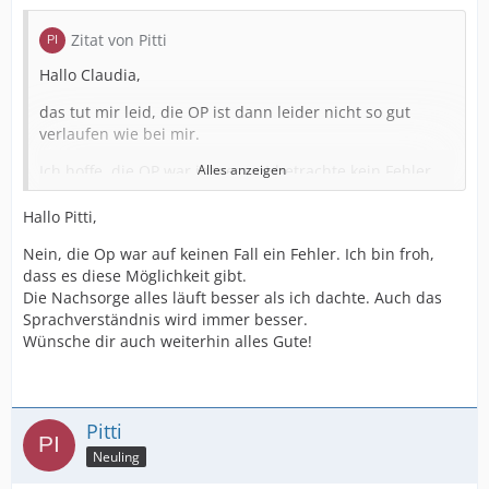
Zitat von Pitti
Hallo Claudia,
das tut mir leid, die OP ist dann leider nicht so gut
verlaufen wie bei mir.
Ich hoffe, die OP war insgesamt betrachte kein Fehler.
Alles anzeigen
Bei mir hat dagegen alles perfekt geklappt, dafür bin ich
Hallo Pitti,
sehr dankbar.
Nein, die Op war auf keinen Fall ein Fehler. Ich bin froh,
Auch der Hörerfolg ist super. Ohne mein CI möchte ich
dass es diese Möglichkeit gibt.
definitiv nicht mehr sein.
Die Nachsorge alles läuft besser als ich dachte. Auch das
Sprachverständnis wird immer besser.
Wünsche weiterhin alles Gute!
Wünsche dir auch weiterhin alles Gute!
Pitti
Neuling