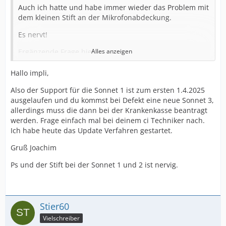
Auch ich hatte und habe immer wieder das Problem mit
dem kleinen Stift an der Mikrofonabdeckung.
Es nervt!
Ergänzende Frage hierzu:
Alles anzeigen
Aktuell soll ich ihn mangels Supporteinstellung für den
Hallo impli,
Sonnet 1 nicht mehr getauscht bekommen und nur ein
Ersatzgerät zur Ausleihen erhalten.
Also der Support für die Sonnet 1 ist zum ersten 1.4.2025
ausgelaufen und du kommst bei Defekt eine neue Sonnet 3,
Warum wird der Kunde nicht offiziell informiert, dass
allerdings muss die dann bei der Krankenkasse beantragt
der Support ausläuft und man sich so ggf um ein
werden. Frage einfach mal bei deinem ci Techniker nach.
Geräte-Update kümmern?
Ich habe heute das Update Verfahren gestartet.
Habe ich nun mehr keinen Anspruch mehr auf ein
Gruß Joachim
"neuen" SP?
Ps und der Stift bei der Sonnet 1 und 2 ist nervig.
Stier60
Vielschreiber