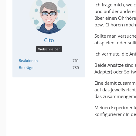
Ich frage mich, wel
und auf der anderen
über einen Ohrhöre
bzw. CI hören möch
Sollte man versuche
Cito
abspielen, oder sol
Vielschreiber
Ich vermute, die A
Reaktionen
761
Beide Ansätze sind 
Beiträge
735
Adapter) oder Softw
Eine damit zusammen
auf das jeweils ri
das zusammengemisc
Meinen Experimente
konfigurieren? In de