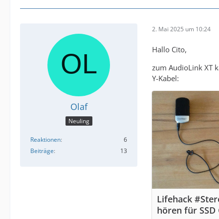
2. Mai 2025 um 10:24
Hallo Cito,
zum AudioLink XT ka
Y-Kabel:
Olaf
Neuling
Reaktionen
6
Beiträge
13
Lifehack #Ster
hören für SSD 