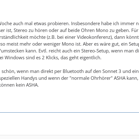
oche auch mal etwas probieren. Insbesondere habe ich immer noch
r ist, Stereo zu hören oder auf beide Ohren Mono zu geben. Für
tändlichkeit möchte (z.B. bei einer Videokonferenz), dann könnte M
so meist mehr oder weniger Mono ist. Aber es wäre gut, ein Setu
umstecken kann. Evtl. reicht auch ein Stereo-Setup, wenn man die
i Windows sind es 2 Klicks, das geht eigentlich.
h schön, wenn man direkt per Bluetooth auf den Sonnet 3 und ei
speziellen Handys und wenn der "normale Ohrhörer" ASHA kann, un
können kein ASHA.