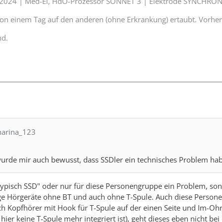
t 2024 | Med-El, HdO-Prozessor SONNET 3 | Elektrode SYNCHRON
 von einem Tag auf den anderen (ohne Erkrankung) ertaubt. Vorhe
nd.
tharina_123
rde mir auch bewusst, dass SSDler ein technisches Problem hab
 "typisch SSD" oder nur für diese Personengruppe ein Problem, son
ge Hörgeräte ohne BT und auch ohne T-Spule. Auch diese Persone
 Kopfhörer mit Hook für T-Spule auf der einen Seite und Im-Ohr
 hier keine T-Spule mehr integriert ist), geht dieses eben nicht