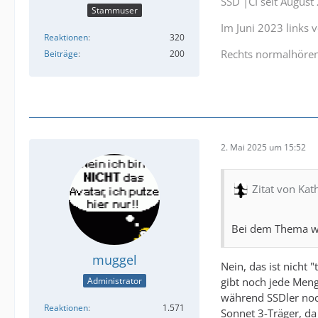
SSD |CI seit Augus
Stammuser
Im Juni 2023 links
Reaktionen
320
Rechts normalhöre
Beiträge
200
2. Mai 2025 um 15:52
Zitat von Ka
Bei dem Thema wu
muggel
Nein, das ist nicht
gibt noch jede Men
Administrator
während SSDler noch
Reaktionen
1.571
Sonnet 3-Träger, da