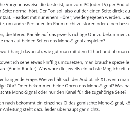
che Vorgehensweise die beste ist, um vom PC (oder TV) per AudioL
 Seite normal hört. Der Ton soll also auf der einen Seite direkt 
r (z.B. Headset mit nur einem Hörer) wiedergegeben werden. Das
te, um andre Personen im Raum nicht zu stören oder einen besse
n, die Stereo-Kanäle auf das jeweils richtige Ohr zu bekommen, 
lte man auf beiden Seiten das Mono-Signal abspielen?
ntwort hängt davon ab, wie gut man mit dem CI hört und ob man 
soweit ich sehe etwas knifflig umzusetzen, man brauche speziell
are (Audio-Router). Was wäre die jeweils einfachste Möglichkeit, d
hängende Frage: Wie verhält sich der AudioLink XT, wenn man ein
chtige Ohr? Oder bekommen beide Ohren das Mono-Signal? Was pas
hte Mono-Signal oder nur den Kanal für die zugehörige Seite?
n nach bekommt ein einzelnes CI das gemischte Mono-Signal, kön
r Anleitung steht dazu leider überhaupt gar nichts.