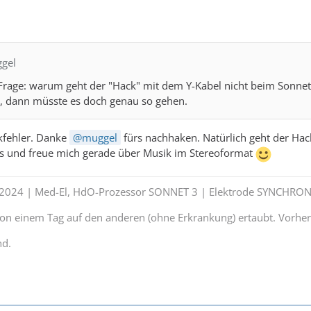
ggel
Frage: warum geht der "Hack" mit dem Y-Kabel nicht beim Sonnet 
n, dann müsste es doch genau so gehen.
kfehler. Danke
muggel
fürs nachhaken. Natürlich geht der Hack
s und freue mich gerade über Musik im Stereoformat
t 2024 | Med-El, HdO-Prozessor SONNET 3 | Elektrode SYNCHRON
 von einem Tag auf den anderen (ohne Erkrankung) ertaubt. Vorhe
nd.