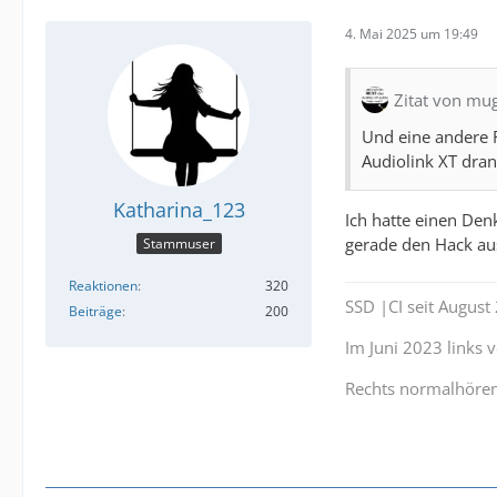
4. Mai 2025 um 19:49
Zitat von mu
Und eine andere 
Audiolink XT dra
Katharina_123
Ich hatte einen Den
gerade den Hack au
Stammuser
Reaktionen
320
SSD |CI seit Augus
Beiträge
200
Im Juni 2023 links
Rechts normalhöre