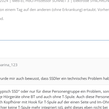
t 2024 | Med-El, HdO-Prozessor SONNET 3 | Elektrode SYNCHRON
 von einem Tag auf den anderen (ohne Erkrankung) ertaubt. Vorhe
nd.
tharina_123
rde mir auch bewusst, dass SSDler ein technisches Problem hab
 "typisch SSD" oder nur für diese Personengruppe ein Problem, son
ge Hörgeräte ohne BT und auch ohne T-Spule. Auch diese Persone
 Kopfhörer mit Hook für T-Spule auf der einen Seite und Im-Ohr
 hier keine T-Spule mehr integriert ist), geht dieses eben nicht