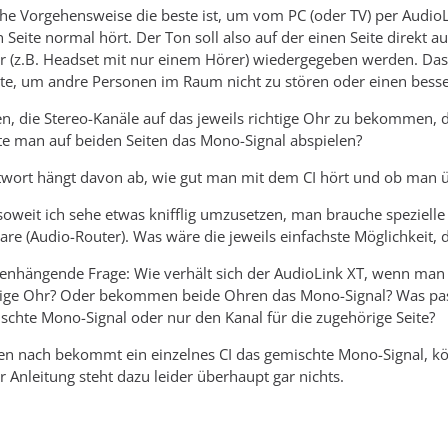
che Vorgehensweise die beste ist, um vom PC (oder TV) per AudioL
 Seite normal hört. Der Ton soll also auf der einen Seite direkt 
r (z.B. Headset mit nur einem Hörer) wiedergegeben werden. Das
te, um andre Personen im Raum nicht zu stören oder einen besse
n, die Stereo-Kanäle auf das jeweils richtige Ohr zu bekommen, 
lte man auf beiden Seiten das Mono-Signal abspielen?
ntwort hängt davon ab, wie gut man mit dem CI hört und ob man 
soweit ich sehe etwas knifflig umzusetzen, man brauche speziell
are (Audio-Router). Was wäre die jeweils einfachste Möglichkeit, d
hängende Frage: Wie verhält sich der AudioLink XT, wenn man ein
chtige Ohr? Oder bekommen beide Ohren das Mono-Signal? Was pas
hte Mono-Signal oder nur den Kanal für die zugehörige Seite?
n nach bekommt ein einzelnes CI das gemischte Mono-Signal, kön
r Anleitung steht dazu leider überhaupt gar nichts.