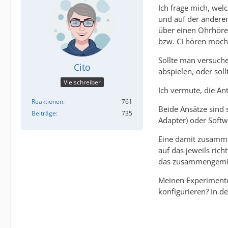
Ich frage mich, wel
und auf der anderen
über einen Ohrhöre
bzw. CI hören möch
Sollte man versuche
Cito
abspielen, oder sol
Vielschreiber
Ich vermute, die A
Reaktionen
761
Beide Ansätze sind 
Beiträge
735
Adapter) oder Softw
Eine damit zusammen
auf das jeweils ri
das zusammengemisc
Meinen Experimente
konfigurieren? In de