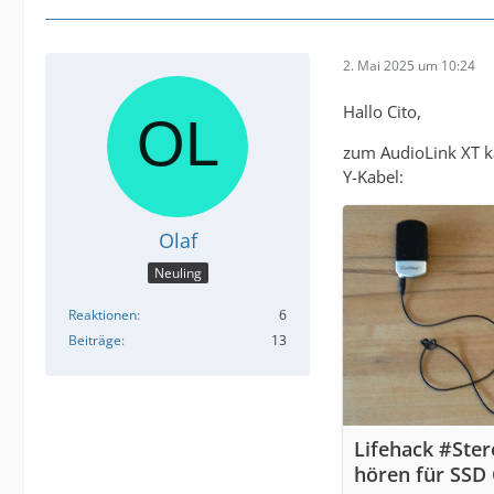
2. Mai 2025 um 10:24
Hallo Cito,
zum AudioLink XT ka
Y-Kabel:
Olaf
Neuling
Reaktionen
6
Beiträge
13
Lifehack #Ster
hören für SSD 