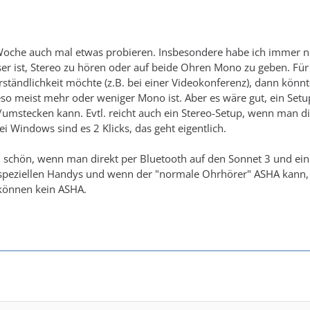
oche auch mal etwas probieren. Insbesondere habe ich immer noch
r ist, Stereo zu hören oder auf beide Ohren Mono zu geben. Für
tändlichkeit möchte (z.B. bei einer Videokonferenz), dann könnte M
so meist mehr oder weniger Mono ist. Aber es wäre gut, ein Setu
umstecken kann. Evtl. reicht auch ein Stereo-Setup, wenn man die
i Windows sind es 2 Klicks, das geht eigentlich.
h schön, wenn man direkt per Bluetooth auf den Sonnet 3 und ei
speziellen Handys und wenn der "normale Ohrhörer" ASHA kann, un
können kein ASHA.