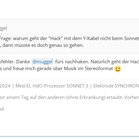
ggel
Frage: warum geht der "Hack" mit dem Y-Kabel nicht beim Sonnet 
n, dann müsste es doch genau so gehen.
kfehler. Danke
muggel
fürs nachhaken. Natürlich geht der Hack
s und freue mich gerade über Musik im Stereoformat
t 2024 | Med-El, HdO-Prozessor SONNET 3 | Elektrode SYNCHRON
 von einem Tag auf den anderen (ohne Erkrankung) ertaubt. Vorhe
nd.