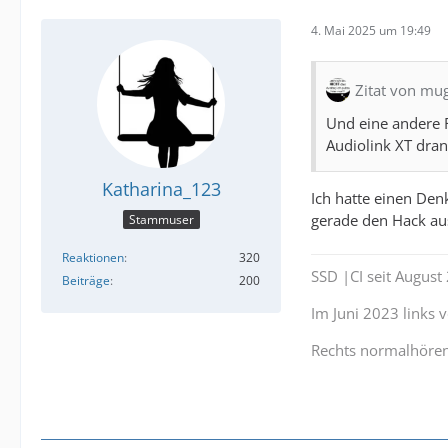
4. Mai 2025 um 19:49
Zitat von mu
Und eine andere 
Audiolink XT dra
Katharina_123
Ich hatte einen Den
gerade den Hack au
Stammuser
Reaktionen
320
SSD |CI seit Augus
Beiträge
200
Im Juni 2023 links
Rechts normalhöre