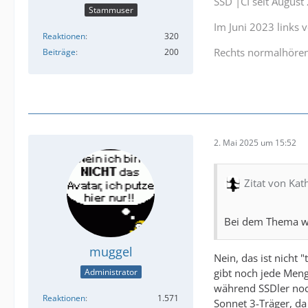
SSD |CI seit Augus
Stammuser
Im Juni 2023 links
Reaktionen
320
Rechts normalhöre
Beiträge
200
2. Mai 2025 um 15:52
Zitat von Ka
Bei dem Thema wu
muggel
Nein, das ist nicht
gibt noch jede Men
Administrator
während SSDler noch
Reaktionen
1.571
Sonnet 3-Träger, da