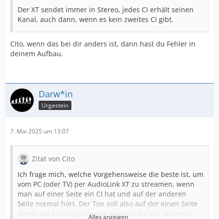
Der XT sendet immer in Stereo, jedes CI erhält seinen
Kanal, auch dann, wenn es kein zweites CI gibt.
Cito, wenn das bei dir anders ist, dann hast du Fehler in
deinem Aufbau.
Darw*in
Urgestein
7. Mai 2025 um 13:07
Zitat von Cito
Ich frage mich, welche Vorgehensweise die beste ist, um
vom PC (oder TV) per AudioLink XT zu streamen, wenn
man auf einer Seite ein CI hat und auf der anderen
Seite normal hört. Der Ton soll also auf der einen Seite
direkt auf das CI gestreamt werden, auf der anderen
Alles anzeigen