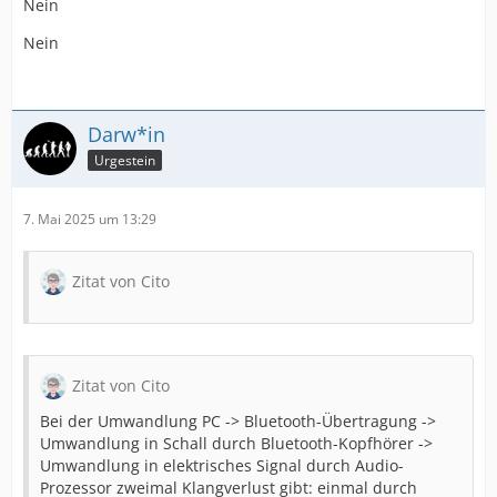
Nein
der AudioLink XT, wenn man ein Stereosignal anlegt?
Streamt er bei zwei CIs die Signale auf das jeweils
Nein
richtige Ohr? Oder bekommen beide Ohren das Mono-
Signal? Was passiert wenn nur ein CI angeschlossen ist?
Bekommt es dann das zusammengemischte Mono-
Signal oder nur den Kanal für die zugehörige Seite?
Darw*in
Urgestein
Meinen Experimenten nach bekommt ein einzelnes CI
das gemischte Mono-Signal, könnt ihr das bestätigen?
Kann man das vielleicht irgendwo konfigurieren? In der
7. Mai 2025 um 13:29
Anleitung steht dazu leider überhaupt gar nichts.
Zitat von Cito
Zitat von Cito
Bei der Umwandlung PC -> Bluetooth-Übertragung ->
Umwandlung in Schall durch Bluetooth-Kopfhörer ->
Umwandlung in elektrisches Signal durch Audio-
Prozessor zweimal Klangverlust gibt: einmal durch