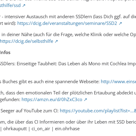
sthilfe/ssd
 - intensiver Austausch mit anderen SSDlern (lass Dich ggf. auf di
t wird):
https://dcig.de/veranstaltungen/seminare/SSD2
n in deiner Nähe (auch für die Frage, welche Klinik oder welche O
https://dcig.de/selbsthilfe
Infos
SSDlers: Einseitige Taubheit: Das Leben als Mono mit Cochlea Imp
s Buches gibt es auch eine spannende Webseite:
http://www.eins
ch, dass den emotionalen Teil der plötzlichen Ertaubung abdeck
 gefunden:
https://amzn.eu/d/0hZxC3co
t Seeger auf YouTube zum CI:
https://youtube.com/playlist?list=
gram, die über das CI Informieren oder über ihr Leben mit SSD beri
| ohrkauputt | ci_on_air | ein.ohrhase