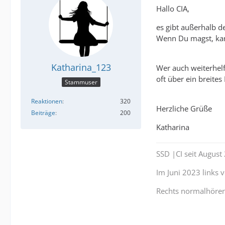
Hallo CIA,
es gibt außerhalb d
Wenn Du magst, kann
Katharina_123
Wer auch weiterhelf
oft über ein breite
Stammuser
Reaktionen
320
Herzliche Grüße
Beiträge
200
Katharina
SSD |CI seit Augus
Im Juni 2023 links
Rechts normalhöre