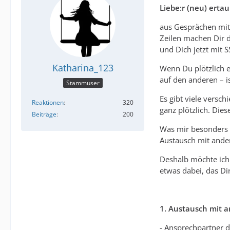
Liebe:r (neu) erta
aus Gesprächen mit
Zeilen machen Dir d
und Dich jetzt mit S
Katharina_123
Wenn Du plötzlich e
auf den anderen – is
Stammuser
Es gibt viele versc
Reaktionen
320
ganz plötzlich. Dies
Beiträge
200
Was mir besonders g
Austausch mit ande
Deshalb möchte ich 
etwas dabei, das Dir
1. Austausch mit a
- Ansprechpartner d