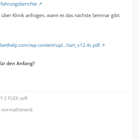
erfahrungsberichte
- über Klinik anfragen, wann es das nächste Seminar gibt:
planthelp.com/wp-content/upl…hart_v12.4c.pdf
 für den Anfang?
Y 2 FLEX soft
r normalhörend.