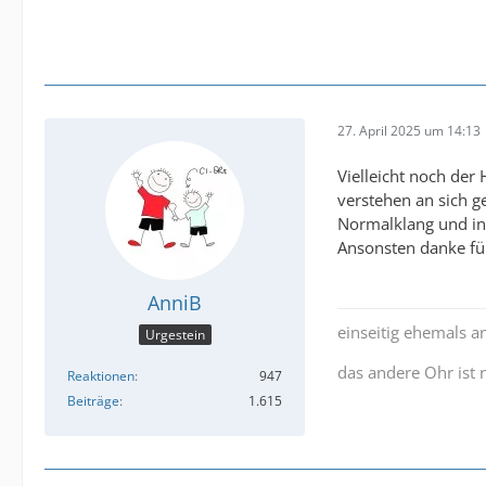
27. April 2025 um 14:13
Vielleicht noch der
verstehen an sich g
Normalklang und in
Ansonsten danke für
AnniB
einseitig ehemals a
Urgestein
das andere Ohr ist
Reaktionen
947
Beiträge
1.615