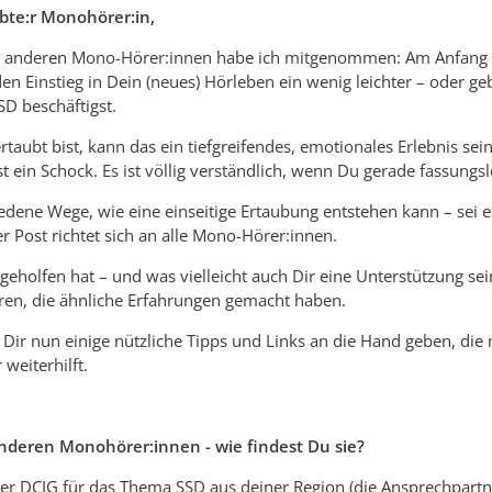
ubte:r Monohörer:in,
 anderen Mono-Hörer:innen habe ich mitgenommen: Am Anfang such
en Einstieg in Dein (neues) Hörleben ein wenig leichter – oder g
SD beschäftigst.
rtaubt bist, kann das ein tiefgreifendes, emotionales Erlebnis se
t ein Schock. Es ist völlig verständlich, wenn Du gerade fassungslo
hiedene Wege, wie eine einseitige Ertaubung entstehen kann – sei 
er Post richtet sich an alle Mono-Hörer:innen.
eholfen hat – und was vielleicht auch Dir eine Unterstützung s
ren, die ähnliche Erfahrungen gemacht haben.
Dir nun einige nützliche Tipps und Links an die Hand geben, die 
 weiterhilft.
nderen Monohörer:innen - wie findest Du sie?
er DCIG für das Thema SSD aus deiner Region (die Ansprechpartner