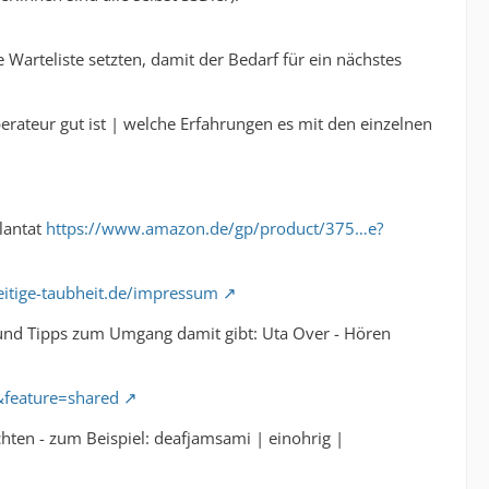
e Warteliste setzten, damit der Bedarf für ein nächstes
perateur gut ist | welche Erfahrungen es mit den einzelnen
lantat
https://www.amazon.de/gp/product/375…e?
eitige-taubheit.de/impressum
t und Tipps zum Umgang damit gibt: Uta Over - Hören
…&feature=shared
chten - zum Beispiel: deafjamsami | einohrig |