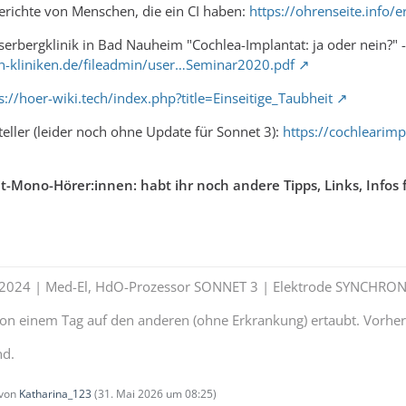
Berichte von Menschen, die ein CI haben:
https://ohrenseite.info/
iserbergklinik in Bad Nauheim "Cochlea-Implantat: ja oder nein?" 
-kliniken.de/fileadmin/user…Seminar2020.pdf
s://hoer-wiki.tech/index.php?title=Einseitige_Taubheit
teller (leider noch ohne Update für Sonnet 3):
https://cochlearim
t-Mono-Hörer:innen: habt ihr noch andere Tipps, Links, Infos
t 2024 | Med-El, HdO-Prozessor SONNET 3 | Elektrode SYNCHRON
 von einem Tag auf den anderen (ohne Erkrankung) ertaubt. Vorhe
nd.
 von
Katharina_123
(
31. Mai 2026 um 08:25
)