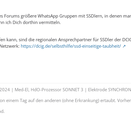
es Forums größere WhatsApp Gruppen mit SSDlern, in denen man me
 ich Dich dorthin vermitteln.
en kann, sind die regionalen Ansprechpartner für SSDler der DCI
s Netzwerk:
https://dcig.de/selbsthilfe/ssd-einseitige-taubheit/
t 2024 | Med-El, HdO-Prozessor SONNET 3 | Elektrode SYNCHRON
 von einem Tag auf den anderen (ohne Erkrankung) ertaubt. Vorhe
nd.