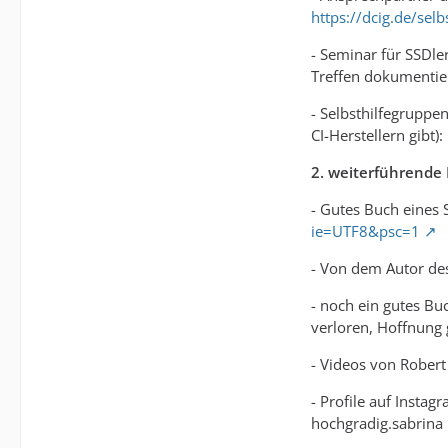
https://dcig.de/selb
- Seminar für SSDler
Treffen dokumentier
- Selbsthilfegruppe
CI-Herstellern gibt):
2. weiterführende 
- Gutes Buch eines 
ie=UTF8&psc=1
- Von dem Autor de
- noch ein gutes Bu
verloren, Hoffnung
- Videos von Rober
- Profile auf Insta
hochgradig.sabrina 