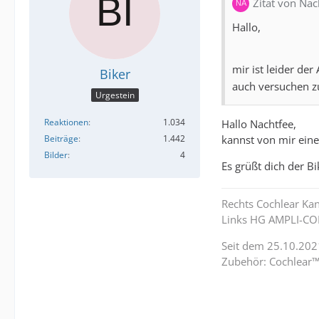
Zitat von Nac
Hallo,
mir ist leider d
Biker
auch versuchen z
Urgestein
Reaktionen
1.034
Hallo Nachtfee,
kannst von mir eine
Beiträge
1.442
Bilder
4
Es grüßt dich der Bi
Rechts Cochlear Ka
Links HG AMPLI-CO
Seit dem 25.10.202
Zubehör: Cochlear™