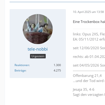
10. April 2025 um 13:58
Eine Trockenbox hab
links: Opus 2XS, F
EA: 05/11/2012 erfo
seit 12/06/2020 So
tele-nobbi
Urgestein
rechts: ab 01.04.20
seit 04/05/2026 So
Reaktionen
1.300
---------------------------
Beiträge
4.275
Offenbarung 21,4
...und der Tod wird
Jesaja 35, 4-6
Sagt den verzagten 