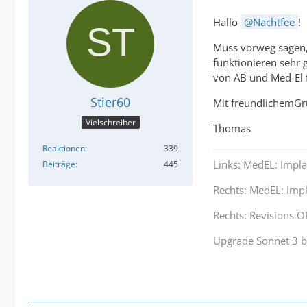
Hallo
Nachtfee
!
Muss vorweg sagen, 
funktionieren sehr 
von AB und Med-El f
Stier60
Mit freundlichemG
Vielschreiber
Thomas
Reaktionen
339
Links: MedEL: Impl
Beiträge
445
Rechts: MedEL: Imp
Rechts: Revisions 
Upgrade Sonnet 3 b