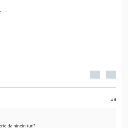
.
#8
rie da hinein tun?