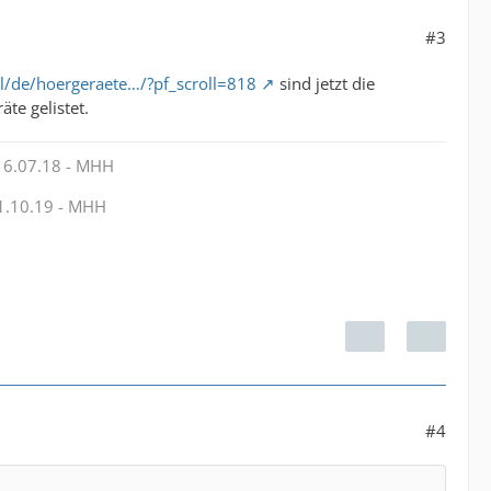
#3
l/de/hoergeraete…/?pf_scroll=818
sind jetzt die
te gelistet.
16.07.18 - MHH
1.10.19 - MHH
#4