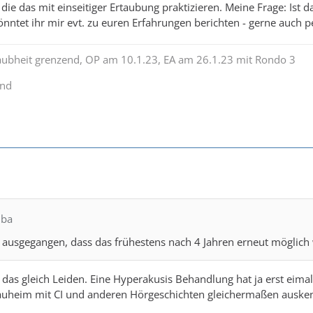
ie das mit einseitiger Ertaubung praktizieren. Meine Frage: Ist d
Könntet ihr mir evt. zu euren Erfahrungen berichten - gerne auch p
Taubheit grenzend, OP am 10.1.23, EA am 26.1.23 mit Rondo 3
end
lba
 ausgegangen, dass das frühestens nach 4 Jahren erneut möglich
r das gleich Leiden. Eine Hyperakusis Behandlung hat ja erst eima
Nauheim mit CI und anderen Hörgeschichten gleichermaßen auske