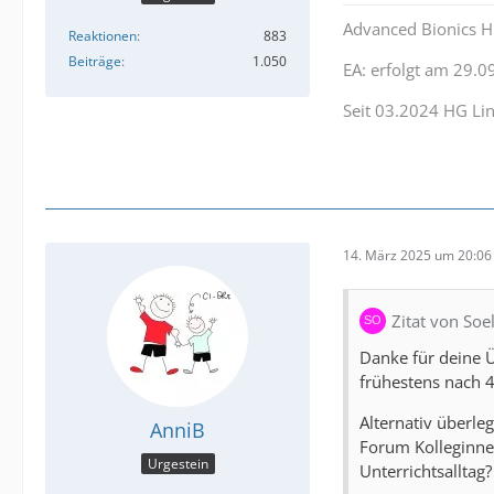
Advanced Bionics H
Reaktionen
883
Beiträge
1.050
EA: erfolgt am 29.0
Seit 03.2024 HG Li
14. März 2025 um 20:06
Zitat von Soe
Danke für deine Ü
frühestens nach 4
Alternativ überle
AnniB
Forum Kolleginnen
Urgestein
Unterrichtsalltag