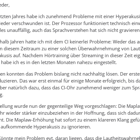
eder,
zten Jahres habe ich zunehmend Probleme mit einer Hyperakusis,
der verschwunden ist. Der Prozessor funktioniert technisch ein
lles unauffällig, auch das Sprachverstehen hat sich nicht graviere
nhalb Jahren hatte ich mit dem CI keinerlei Probleme: Weder das 
 in diesem Zeitraum zu einer solchen Überwahrnehmung von Lauth
usis auf. Nachdem Hörtraining über Streaming in dieser Zeit eig
 habe ich es in den letzten Monaten nahezu eingestellt.
en konnten das Problem bislang nicht nachhaltig lösen. Der erste 
uzieren. Das war erst einmal für einige Monate erfolgreich, bis
aber natürlich dazu, dass das CI-Ohr zunehmend weniger zum Spra
g.
stellung wurde nun der gegenteilige Weg vorgeschlagen: Die Mapl
hr wieder stärker einzubeziehen in der Hoffnung, dass sich dadur
t. Die Maplaw-Erhöhung hat sofort zu einem klareren Klang geführ
 aufkommende Hyperakusis zu ignorieren.
önnte mein Problem evt. daran liegen, dass die Lautheitswahrneh