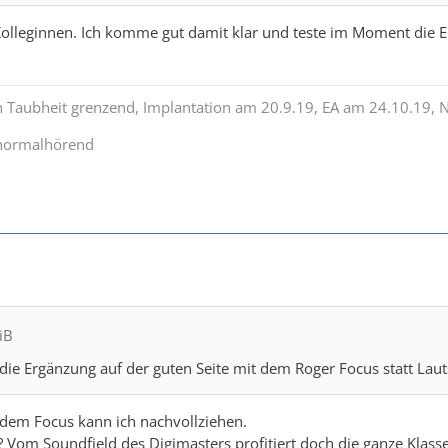
 Kolleginnen. Ich komme gut damit klar und teste im Moment die E
n Taubheit grenzend, Implantation am 20.9.19, EA am 24.10.19, 
 normalhörend
iB
ie Ergänzung auf der guten Seite mit dem Roger Focus statt Lau
 dem Focus kann ich nachvollziehen.
e? Vom Soundfield des Digimasters profitiert doch die ganze Klass