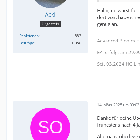
Hallo, du warst fur
Acki
dort war, habe ich
genug an.
Urgestein
Reaktionen
883
Advanced Bionics H
Beiträge
1.050
EA: erfolgt am 29.0
Seit 03.2024 HG Li
14. März 2025 um 09:02
Danke für deine Übe
frühestens nach 4 J
Alternativ überlege