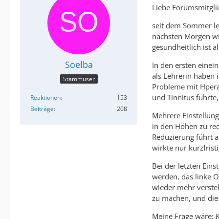
Liebe Forumsmitgli
seit dem Sommer let
nächsten Morgen wie
gesundheitlich ist a
Soelba
In den ersten einei
als Lehrerin haben
Stammuser
Probleme mit Hperak
und Tinnitus führte,
Reaktionen
153
Beiträge
208
Mehrere Einstellung
in den Höhen zu red
Reduzierung führt 
wirkte nur kurzfristi
Bei der letzten Ein
werden, das linke O
wieder mehr versteh
zu machen, und die
Meine Frage wäre: K