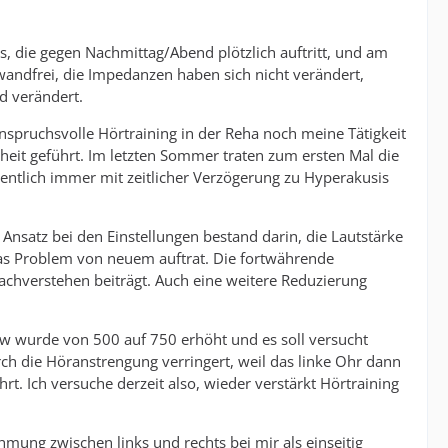
 die gegen Nachmittag/Abend plötzlich auftritt, und am
wandfrei, die Impedanzen haben sich nicht verändert,
nd verändert.
anspruchsvolle Hörtraining in der Reha noch meine Tätigkeit
eit geführt. Im letzten Sommer traten zum ersten Mal die
entlich immer mit zeitlicher Verzögerung zu Hyperakusis
Ansatz bei den Einstellungen bestand darin, die Lautstärke
 das Problem von neuem auftrat. Die fortwährende
chverstehen beiträgt. Auch eine weitere Reduzierung
aw wurde von 500 auf 750 erhöht und es soll versucht
ch die Höranstrengung verringert, weil das linke Ohr dann
t. Ich versuche derzeit also, wieder verstärkt Hörtraining
mung zwischen links und rechts bei mir als einseitig