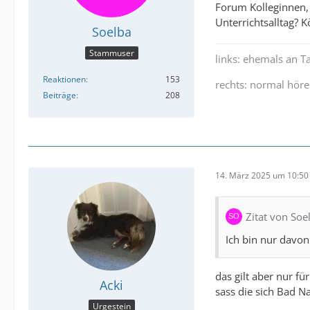
Forum Kolleginnen, d
Unterrichtsalltag? 
Soelba
Stammuser
links: ehemals an 
Reaktionen
153
rechts: normal hör
Beiträge
208
14. März 2025 um 10:50
Zitat von Soe
Ich bin nur davon
das gilt aber nur fü
Acki
sass die sich Bad 
Urgestein